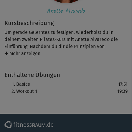
Anette Alvaredo
Kursbeschreibung
Um gerade Gelerntes zu festigen, wiederholst du in
deinem zweiten Pilates-Kurs mit Anette Alvaredo die
Einführung. Nachdem du dir die Prinzipien von
Marionette und Reißverschluss noch einmal bewusst
✚ Mehr anzeigen
gemacht hast, geht es an die Umsetzung: Dein erstes
Pilates-Workout steht an! Doch keine Sorge, auch hier
Enthaltene Übungen
führt dich Anette mit hilfreichen Erklärungen sanft an die
Trainingsmethode heran.
Basics
17:51
Workout 1
19:39