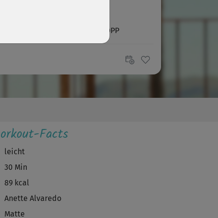
K
Karin971
iger Kurs, genaue Anleitung. TOPP
A
Anna1809
iger Kurs, schönes Ambiente, eher mäßig
dernd
M
Marianne962
orkout-Facts
 Kurs hat sehr gut getan, fühle mich sehr gut
nach.
leicht
30 Min
K
katzeardnas1
89 kcal
r ruhig und detailliert angesagt. Angenehm!
Anette Alvaredo
Matte