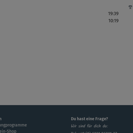
19:39
Ich
10:19
jet
Auc
gut
n
Du hast eine Frage?
ungprogramme
Wir sind für dich da:
ein-Shop