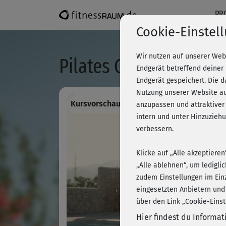
PR
Cookie-Einstel
Wir nutzen auf unserer Web
Pilates Grundkurs - Ku
Endgerät betreffend deiner
Endgerät gespeichert. Die 
Nutzung unserer Website au
Kursvorschau - Anmelden und alles traini
anzupassen und attraktiver
intern und unter Hinzuzie
verbessern.
Klicke auf „Alle akzeptiere
„Alle ablehnen“, um ledigli
zudem Einstellungen im Ein
eingesetzten Anbietern und
über den Link „Cookie-Einst
Hier findest du Informa