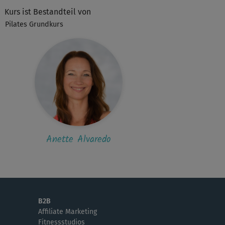
N
Nicole164
Kurs ist Bestandteil von
 mag diese Kombination am Liebsten bis
Pilates Grundkurs
zt. Toller Teil des Programm ‚Pilates für...
M
Maxi286
h diese Kombination ist sehr wohltuend und
 machbar. Einfach eine Wohltat!
Anette Alvaredo
B2B
Affiliate Marketing
Fitnessstudios