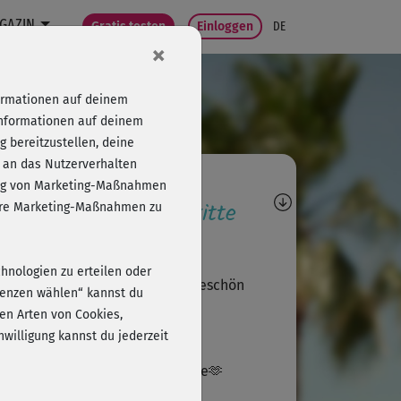
GAZIN
Gratis testen
Einloggen
DE
×
formationen auf deinem
Informationen auf deinem
 bereitzustellen, deine
 an das Nutzerverhalten
agen, Antworten,
folg von Marketing-Maßnahmen
wertungen, Fortschritte
sere Marketing-Maßnahmen zu
A
Andrea742
chnologien zu erteilen oder
trengend heute aber gut, Dankeschön
erenzen wählen“ kannst du
en Arten von Cookies,
willigung kannst du jederzeit
E
Eda628
 hat mir sehr gut gefallen!Danke🫶