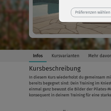
Präferenzen wählen
Infos
Kursvarianten
Mehr davo
Kursbeschreibung
In diesem Kurs wiederholst du gemeinsam mi
bereits begegnet sind: Dein Training im Knie
einmal ganz bewusst die Bilder der Pilates-M
konsequent in deinem Training für eine stark