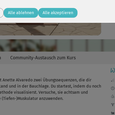
Video
Alle ablehnen
Alle akzeptieren
Ruh
ruh
for
n
Community-Austausch zum Kurs
W
der
da
t Anette Alvaredo zwei Übungssequenzen, die dir
stand und in der Bauchlage. Du startest, indem du noch
ethode visualisierst. Versuche, sie achtsam und
e (Tiefen-)Muskulatur anzuwenden.
Seh