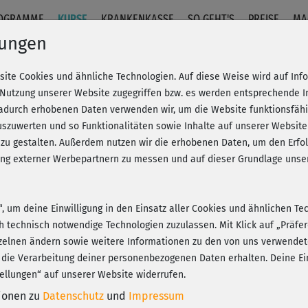
OGRAMME
KURSE
KRANKENKASSE
SO GEHT'S
PREISE
MA
lungen
site Cookies und ähnliche Technologien. Auf diese Weise wird auf In
rs 9
 Nutzung unserer Website zugegriffen bzw. es werden entsprechende 
dadurch erhobenen Daten verwenden wir, um die Website funktionsfähig
szuwerten und so Funktionalitäten sowie Inhalte auf unserer Website
Fr
eren!
20% Rabatt + Wunsch-Goodie
 zu gestalten. Außerdem nutzen wir die erhobenen Daten, um den Er
Be
hung externer Werbepartnern zu messen und auf dieser Grundlage un
n“, um deine Einwilligung in den Einsatz aller Cookies und ähnlichen Te
ans
ch technisch notwendige Technologien zuzulassen. Mit Klick auf „Präf
Play
zelnen ändern sowie weitere Informationen zu den von uns verwendet
 die Verarbeitung deiner personenbezogenen Daten erhalten. Deine Ein
ellungen“ auf unserer Website widerrufen.
Das
tionen zu
Datenschutz
und
Impressum