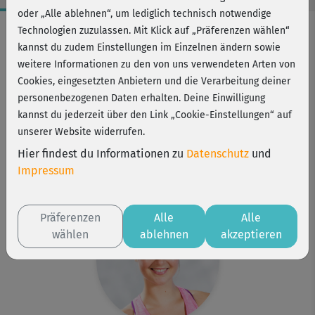
oder „Alle ablehnen“, um lediglich technisch notwendige
Workout-Facts
Technologien zuzulassen. Mit Klick auf „Präferenzen wählen“
kannst du zudem Einstellungen im Einzelnen ändern sowie
anspruchsvoll
weitere Informationen zu den von uns verwendeten Arten von
37 Min
Cookies, eingesetzten Anbietern und die Verarbeitung deiner
267 kcal
personenbezogenen Daten erhalten. Deine Einwilligung
kannst du jederzeit über den Link „Cookie-Einstellungen“ auf
Elisa Dambeck
unserer Website widerrufen.
Matte, etwas zu trinken
Hier findest du Informationen zu
Datenschutz
und
Kurs ist Bestandteil von
Impressum
Strong me
Präferenzen
Alle
Alle
wählen
ablehnen
akzeptieren