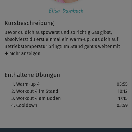
Elisa Dambeck
Kursbeschreibung
Bevor du dich auspowerst und so richtig Gas gibst,
absolvierst du erst einmal ein Warm-up, das dich auf
Betriebstemperatur bringt! Im Stand geht's weiter mit
variiertem Marschieren und Kniebeugen. Die Arme
✚ Mehr anzeigen
nimmst du dabei bewusst mit! Für den zweiten Teil des
Power-Workouts kommst du auf die Matte, indem du mit
Enthaltene Übungen
den Beinen nach hinten in den Stütz läufst bzw. springst
(je nach Trainingsstand) und dergleichen mehr machst.
Warm-up 4
05:55
Das zwiebelt ganz schön, ist aber superwirksam! Den
Workout 4 im Stand
10:12
Cooldown am Ende hast du dir wirklich verdient.
Workout 4 am Boden
17:15
Cooldown
03:59