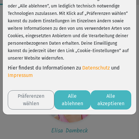
oder „Alle ablehnen“, um lediglich technisch notwendige
Workout-Facts
Technologien zuzulassen. Mit Klick auf „Präferenzen wählen“
kannst du zudem Einstellungen im Einzelnen ändern sowie
leicht
weitere Informationen zu den von uns verwendeten Arten von
1 Min
Cookies, eingesetzten Anbietern und die Verarbeitung deiner
Elisa Dambeck
personenbezogenen Daten erhalten. Deine Einwilligung
kannst du jederzeit über den Link „Cookie-Einstellungen“ auf
Kurs ist Bestandteil von
unserer Website widerrufen.
Strong me
Hier findest du Informationen zu
Datenschutz
und
Impressum
Präferenzen
Alle
Alle
wählen
ablehnen
akzeptieren
Elisa Dambeck