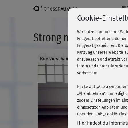
PR
Cookie-Einstel
Wir nutzen auf unserer Web
Strong me - Brust & 
Endgerät betreffend deiner
Endgerät gespeichert. Die 
Nutzung unserer Website au
Kursvorschau - Anmelden und alles traini
anzupassen und attraktiver
intern und unter Hinzuzie
verbessern.
Klicke auf „Alle akzeptiere
„Alle ablehnen“, um ledigli
zudem Einstellungen im Ein
eingesetzten Anbietern und
über den Link „Cookie-Einst
Hier findest du Informa