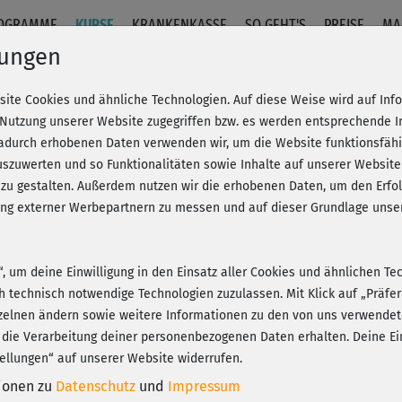
OGRAMME
KURSE
KRANKENKASSE
SO GEHT'S
PREISE
MA
lungen
site Cookies und ähnliche Technologien. Auf diese Weise wird auf In
BBP am Boden
 Nutzung unserer Website zugegriffen bzw. es werden entsprechende 
dadurch erhobenen Daten verwenden wir, um die Website funktionsfähig
szuwerten und so Funktionalitäten sowie Inhalte auf unserer Website
Fr
eren!
20% Rabatt + Wunsch-Goodie
 zu gestalten. Außerdem nutzen wir die erhobenen Daten, um den Er
Be
hung externer Werbepartnern zu messen und auf dieser Grundlage un
n“, um deine Einwilligung in den Einsatz aller Cookies und ähnlichen Te
👍
ch technisch notwendige Technologien zuzulassen. Mit Klick auf „Präf
Play
zelnen ändern sowie weitere Informationen zu den von uns verwendet
 die Verarbeitung deiner personenbezogenen Daten erhalten. Deine Ein
ellungen“ auf unserer Website widerrufen.
Sup
tionen zu
Datenschutz
und
Impressum
ric