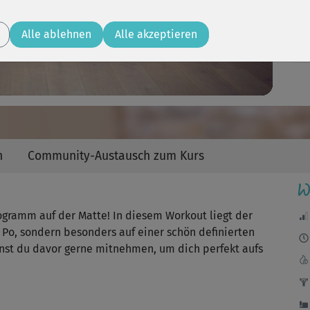
Video
Alle ablehnen
Alle akzeptieren
Wie
Sup
Übu
n
Community-Austausch zum Kurs
W
😉
ogramm auf der Matte! In diesem Workout liegt der
Po, sondern besonders auf einer schön definierten
nst du davor gerne mitnehmen, um dich perfekt aufs
🙂