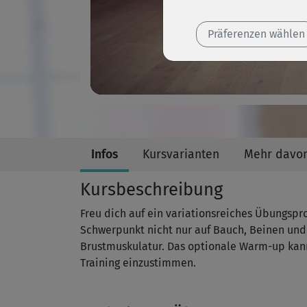
Präferenzen wählen
Infos
Kursvarianten
Mehr davo
Kursbeschreibung
Freu dich auf ein variationsreiches Übungspr
Schwerpunkt nicht nur auf Bauch, Beinen und 
Brustmuskulatur. Das optionale Warm-up kan
Training einzustimmen.