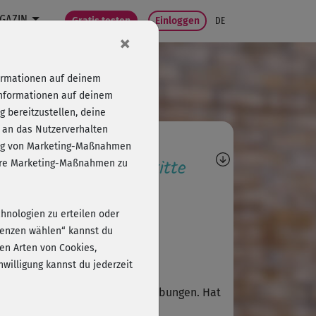
GAZIN
Gratis testen
Einloggen
DE
×
formationen auf deinem
Informationen auf deinem
 bereitzustellen, deine
 an das Nutzerverhalten
agen, Antworten,
folg von Marketing-Maßnahmen
wertungen, Fortschritte
sere Marketing-Maßnahmen zu
K
Katrin29
chnologien zu erteilen oder
erenzen wählen“ kannst du
en Arten von Cookies,
willigung kannst du jederzeit
L
Lisa102
er Workout!!! Super effektive Übungen. Hat
htig Spaß gemacht!!! 😍