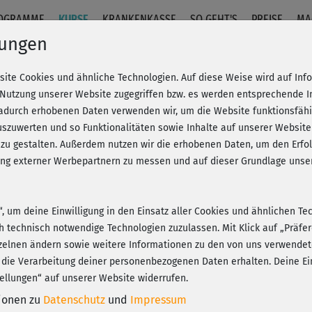
OGRAMME
KURSE
KRANKENKASSE
SO GEHT'S
PREISE
MA
lungen
site Cookies und ähnliche Technologien. Auf diese Weise wird auf In
Stand & Cooldown
 Nutzung unserer Website zugegriffen bzw. es werden entsprechende 
dadurch erhobenen Daten verwenden wir, um die Website funktionsfähig
szuwerten und so Funktionalitäten sowie Inhalte auf unserer Website
Fr
eren!
20% Rabatt + Wunsch-Goodie
 zu gestalten. Außerdem nutzen wir die erhobenen Daten, um den Er
Be
hung externer Werbepartnern zu messen und auf dieser Grundlage un
J
n“, um deine Einwilligung in den Einsatz aller Cookies und ähnlichen Te
Eli
ch technisch notwendige Technologien zuzulassen. Mit Klick auf „Präf
Play
zelnen ändern sowie weitere Informationen zu den von uns verwendet
 die Verarbeitung deiner personenbezogenen Daten erhalten. Deine Ein
ellungen“ auf unserer Website widerrufen.
Tol
tionen zu
Datenschutz
und
Impressum