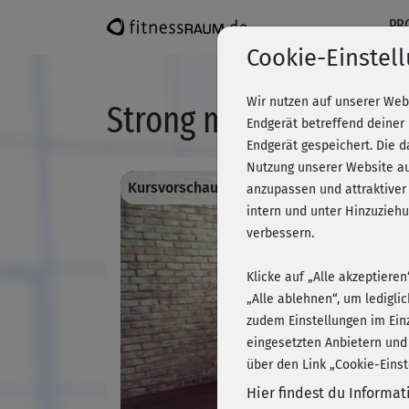
PR
Cookie-Einstel
Wir nutzen auf unserer Web
Strong me - HIIT im 
Endgerät betreffend deiner
Endgerät gespeichert. Die 
Nutzung unserer Website au
Kursvorschau - Anmelden und alles traini
anzupassen und attraktiver
intern und unter Hinzuzie
verbessern.
Klicke auf „Alle akzeptiere
„Alle ablehnen“, um ledigli
zudem Einstellungen im Ein
eingesetzten Anbietern und
über den Link „Cookie-Einst
Hier findest du Informa