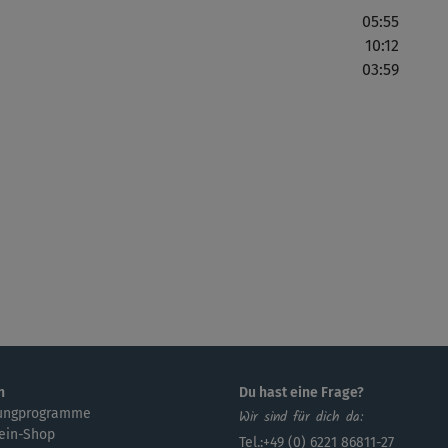
05:55
Sch
10:12
03:59
Sup
tol
weg
mit
J
n
Du hast eine Frage?
ungprogramme
Wir sind für dich da:
Man
ein-Shop
Tel.:+49 (0) 6221 86811-27