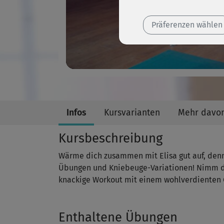
Präferenzen wählen
Infos
Kursvarianten
Mehr davo
Kursbeschreibung
Wärme dich zusammen mit Elisa gut auf, denn
Übungen und Kniebeuge-Variationen! Nimm di
knackige Workout mit einem wohlverdienten
Enthaltene Übungen