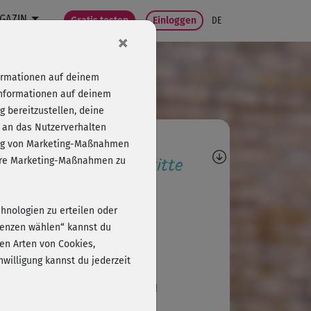
GAZIN
Gratis testen
Einloggen
DE
×
formationen auf deinem
Informationen auf deinem
 bereitzustellen, deine
 an das Nutzerverhalten
agen, Antworten,
folg von Marketing-Maßnahmen
wertungen, Fortschritte
sere Marketing-Maßnahmen zu
Jeanny
chnologien zu erteilen oder
sa ist super 👍🥰
erenzen wählen“ kannst du
en Arten von Cookies,
willigung kannst du jederzeit
A
Angelika795
le Trainerin, der Kurs war super!