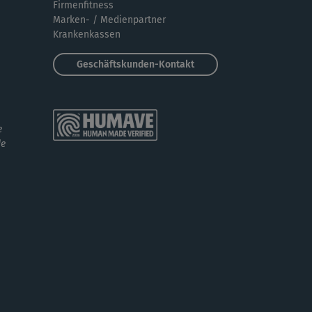
chen
Firmenfitness
Marken- / Medienpartner
Krankenkassen
N
Nina247
Geschäftskunden-Kontakt
 sehr viel Spaß gemacht und war richtig
trengend! 😍
e
de