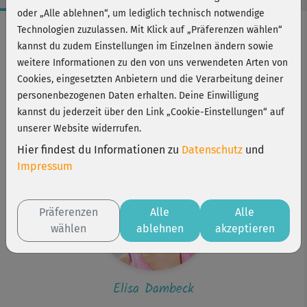
oder „Alle ablehnen“, um lediglich technisch notwendige
Workout-Facts
Technologien zuzulassen. Mit Klick auf „Präferenzen wählen“
kannst du zudem Einstellungen im Einzelnen ändern sowie
leicht
weitere Informationen zu den von uns verwendeten Arten von
1 Min
Cookies, eingesetzten Anbietern und die Verarbeitung deiner
Elisa Dambeck
personenbezogenen Daten erhalten. Deine Einwilligung
kannst du jederzeit über den Link „Cookie-Einstellungen“ auf
Kurs ist Bestandteil von
unserer Website widerrufen.
Strong me
Hier findest du Informationen zu
Datenschutz
und
Impressum
Präferenzen
Alle
Alle
wählen
ablehnen
akzeptieren
Elisa Dambeck