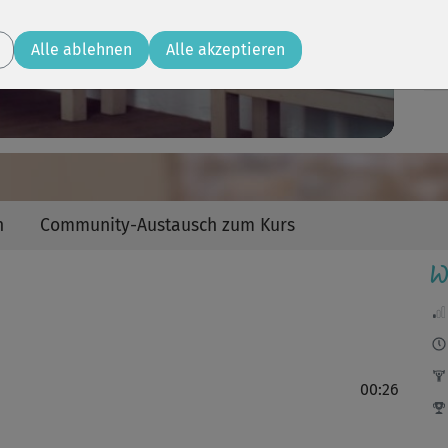
Video
Alle ablehnen
Alle akzeptieren
n
Community-Austausch zum Kurs
W
00:26