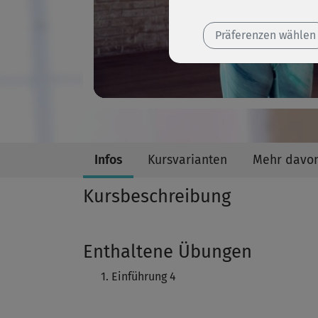
Präferenzen wählen
Infos
Kursvarianten
Mehr davo
Kursbeschreibung
Enthaltene Übungen
Einführung 4