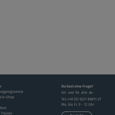
n
Du hast eine Frage?
ungprogramme
Wir sind für dich da:
ein-Shop
Tel.:+49 (0) 6221 86811-27
Mo. bis Fr. 9 - 12 Uhr
test
 Trainer