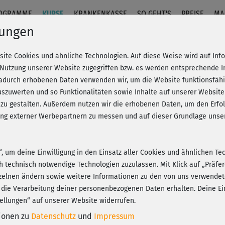
OGRAMME
KURSE
KRANKENKASSE
SO GEHT'S
PREISE
MA
lungen
site Cookies und ähnliche Technologien. Auf diese Weise wird auf In
 Nutzung unserer Website zugegriffen bzw. es werden entsprechende 
dadurch erhobenen Daten verwenden wir, um die Website funktionsfähig
szuwerten und so Funktionalitäten sowie Inhalte auf unserer Website
Fr
eren!
20% Rabatt + Wunsch-Goodie
 zu gestalten. Außerdem nutzen wir die erhobenen Daten, um den Er
Be
hung externer Werbepartnern zu messen und auf dieser Grundlage un
Ge
n“, um deine Einwilligung in den Einsatz aller Cookies und ähnlichen Te
K
ch technisch notwendige Technologien zuzulassen. Mit Klick auf „Präf
Play
zelnen ändern sowie weitere Informationen zu den von uns verwendet
 die Verarbeitung deiner personenbezogenen Daten erhalten. Deine Ein
ellungen“ auf unserer Website widerrufen.
tionen zu
Datenschutz
und
Impressum