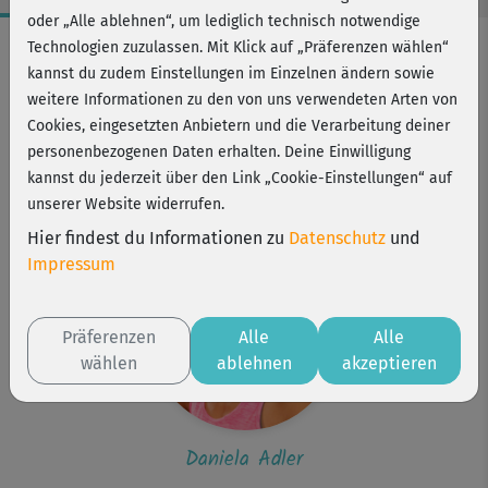
oder „Alle ablehnen“, um lediglich technisch notwendige
Workout-Facts
Technologien zuzulassen. Mit Klick auf „Präferenzen wählen“
kannst du zudem Einstellungen im Einzelnen ändern sowie
leicht
weitere Informationen zu den von uns verwendeten Arten von
2 Min
Cookies, eingesetzten Anbietern und die Verarbeitung deiner
Daniela Adler
personenbezogenen Daten erhalten. Deine Einwilligung
kannst du jederzeit über den Link „Cookie-Einstellungen“ auf
Kurs ist Bestandteil von
unserer Website widerrufen.
Topfit mit Baby
Hier findest du Informationen zu
Datenschutz
und
Impressum
Präferenzen
Alle
Alle
wählen
ablehnen
akzeptieren
Daniela Adler