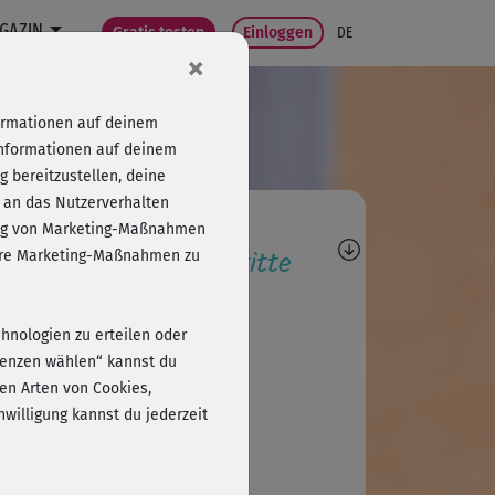
GAZIN
Gratis testen
Einloggen
DE
×
formationen auf deinem
Informationen auf deinem
 bereitzustellen, deine
 an das Nutzerverhalten
agen, Antworten,
folg von Marketing-Maßnahmen
wertungen, Fortschritte
sere Marketing-Maßnahmen zu
P
Pia864
chnologien zu erteilen oder
ke für das tolle Programm😍.
erenzen wählen“ kannst du
en Arten von Cookies,
willigung kannst du jederzeit