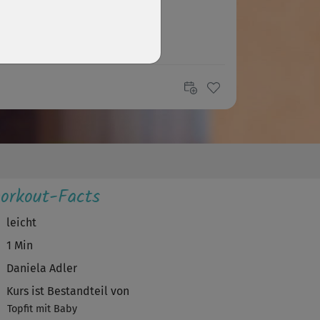
orkout-Facts
leicht
1 Min
Daniela Adler
Kurs ist Bestandteil von
Topfit mit Baby