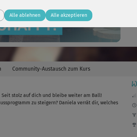
Video
Alle ablehnen
Alle akzeptieren
n
Community-Austausch zum Kurs
W
. Seit stolz auf dich und bleibe weiter am Ball!
lussprogramm zu steigern? Daniela verrät dir, welches