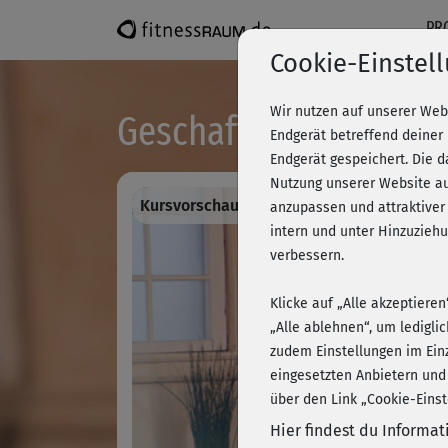
PR
Cookie-Einstel
Wir nutzen auf unserer Web
Geschafft - Topfit mit
Endgerät betreffend deiner
Endgerät gespeichert. Die 
Nutzung unserer Website au
Kursvorschau - Anmelden und alles traini
anzupassen und attraktiver
intern und unter Hinzuzie
verbessern.
Klicke auf „Alle akzeptiere
„Alle ablehnen“, um ledigli
zudem Einstellungen im Ein
eingesetzten Anbietern und
über den Link „Cookie-Einst
Hier findest du Informa