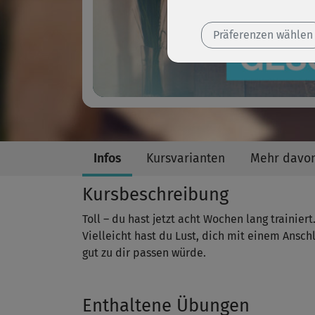
Präferenzen wählen
Infos
Kursvarianten
Mehr davo
Kursbeschreibung
Toll – du hast jetzt acht Wochen lang trainiert
Vielleicht hast du Lust, dich mit einem Ansch
gut zu dir passen würde.
Enthaltene Übungen