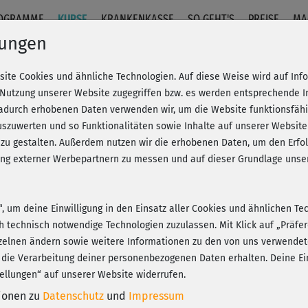
OGRAMME
KURSE
KRANKENKASSE
SO GEHT'S
PREISE
MA
lungen
site Cookies und ähnliche Technologien. Auf diese Weise wird auf In
 Baby
 Nutzung unserer Website zugegriffen bzw. es werden entsprechende 
dadurch erhobenen Daten verwenden wir, um die Website funktionsfähig
szuwerten und so Funktionalitäten sowie Inhalte auf unserer Website
Fr
eren!
20% Rabatt + Wunsch-Goodie
 zu gestalten. Außerdem nutzen wir die erhobenen Daten, um den Er
Be
hung externer Werbepartnern zu messen und auf dieser Grundlage un
n“, um deine Einwilligung in den Einsatz aller Cookies und ähnlichen Te
Dan
ch technisch notwendige Technologien zuzulassen. Mit Klick auf „Präf
Play
zelnen ändern sowie weitere Informationen zu den von uns verwendet
 die Verarbeitung deiner personenbezogenen Daten erhalten. Deine Ein
ellungen“ auf unserer Website widerrufen.
tionen zu
Datenschutz
und
Impressum