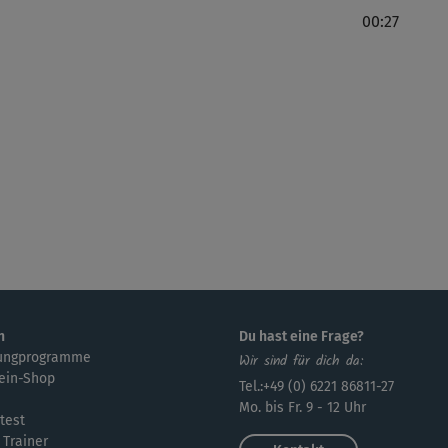
00:27
n
Du hast eine Frage?
ungprogramme
Wir sind für dich da:
ein-Shop
Tel.:+49 (0) 6221 86811-27
Mo. bis Fr. 9 - 12 Uhr
test
 Trainer