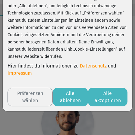
oder „Alle ablehnen“, um lediglich technisch notwendige
Technologien zuzulassen. Mit Klick auf „Präferenzen wählen“
kannst du zudem Einstellungen im Einzelnen ändern sowie
Workout-Facts
weitere Informationen zu den von uns verwendeten Arten von
leicht
Cookies, eingesetzten Anbietern und die Verarbeitung deiner
personenbezogenen Daten erhalten. Deine Einwilligung
69 Min
kannst du jederzeit über den Link „Cookie-Einstellungen“ auf
183 kcal
unserer Website widerrufen.
Ivan Blanco
Hier findest du Informationen zu
Datenschutz
und
Matte, Block
Impressum
Kurs ist Bestandteil von
Rücken-Yoga
Präferenzen
Alle
Alle
wählen
ablehnen
akzeptieren