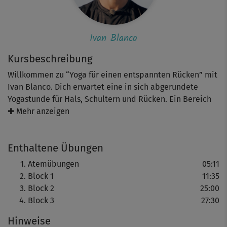
Ivan Blanco
Kursbeschreibung
Willkommen zu ​“Yoga für einen entspannten Rücken”​ mit
Ivan Blanco. Dich erwartet eine in sich abgerundete
Yogastunde für Hals, Schultern und Rücken​. Ein Bereich
unseres Körpers, der vielen von uns Schmerzen bereitet,
✚ Mehr anzeigen
häufig ausgelöst durch Stress, Fehlhaltung oder zu wenig
Bewegung. Deine Praxis beginnt mit entspannenden
Enthaltene Übungen
Atemübungen, gefolgt von achtsamen Dehnen und sanfte
Twists. Fließend kommst du in stärkende Asanas, die du
Atemübungen
05:11
vielleicht länger als gewohnt hältst und so angestauten
Block 1
11:35
Emotionen die Chance gibt, sich zu lösen.
Block 2
25:00
Block 3
27:30
Hinweise