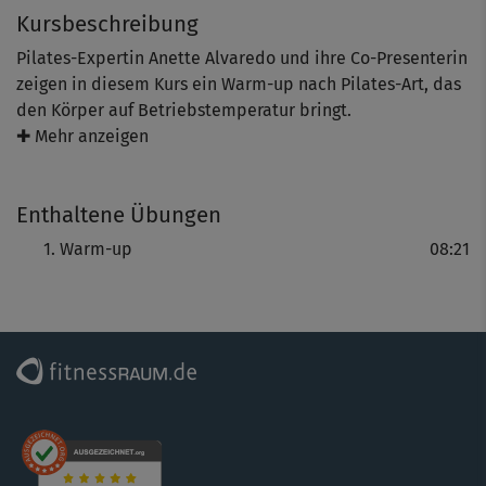
Kursbeschreibung
Pilates-Expertin Anette Alvaredo und ihre Co-Presenterin
zeigen in diesem Kurs ein Warm-up nach Pilates-Art, das
den Körper auf Betriebstemperatur bringt.
✚ Mehr anzeigen
Der Kreislauf kommt in Schwung, der gesamte Körper
wird mobilisiert, Balance, Koordination und Stabilität
Enthaltene Übungen
werden verbessert.
Warm-up
08:21
Toll zum Aufwärmen oder als kleines Kurzworkout für
zwischendurch.
Keine Sorge, wenn's am Anfang noch nicht so ganz klappt:
Mit jeder Trainingseinheit ist schon eine Verbesserung zu
spüren.