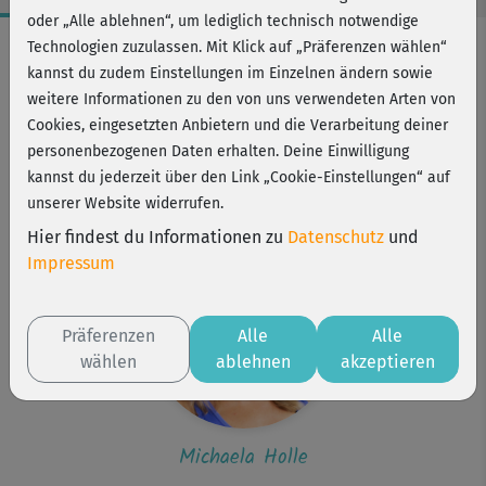
oder „Alle ablehnen“, um lediglich technisch notwendige
Workout-Facts
Technologien zuzulassen. Mit Klick auf „Präferenzen wählen“
kannst du zudem Einstellungen im Einzelnen ändern sowie
leicht
weitere Informationen zu den von uns verwendeten Arten von
1 Min
Cookies, eingesetzten Anbietern und die Verarbeitung deiner
Michaela Holle
personenbezogenen Daten erhalten. Deine Einwilligung
kannst du jederzeit über den Link „Cookie-Einstellungen“ auf
Kurs ist Bestandteil von
unserer Website widerrufen.
Cardio Easy
Hier findest du Informationen zu
Datenschutz
und
Impressum
Präferenzen
Alle
Alle
wählen
ablehnen
akzeptieren
Michaela Holle