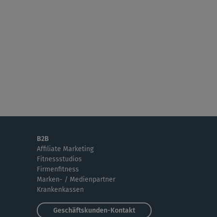
aber egal. könnte ruhig noch länger...
C
Chase
er schöner Yoga-Kurs, Entspannung pur.
de es sicher öfters genießen.🙂
T
Tamea
a, der Kurs ist eher für Anfänger,da er mir zu
gsam ist und wenig fordernd. Dien...
B2B
Affiliate Marketing
Fitnessstudios
Firmenfitness
Marken- / Medienpartner
Krankenkassen
Geschäftskunden-Kontakt