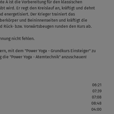
e A ist die Vorbereitung für den klassischen
t wird. Er regt den Kreislauf an, kräftigt und dehnt
 energetisiert. Der Krieger trainiert das
berkörper und Beininnenseiten und kräftigt die
Ein
nd Rück- bzw. Vorwärtsbeugen runden den Kurs ab.
Lev
nnung nicht fehlen.
rn, mit dem "Power Yoga - Grundkurs Einsteiger" zu
Seh
g die "Power Yoga - Atemtechnik" anzuschauen!
Lev
06:21
Ich
07:39
07:08
08:48
04:00
sch