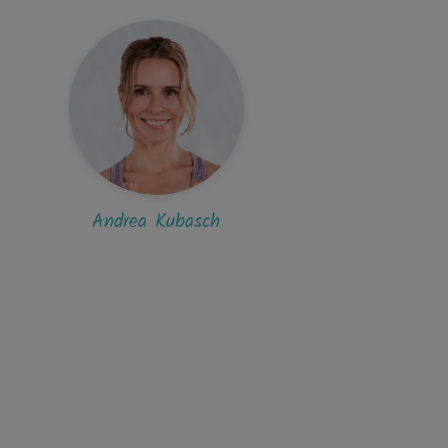
F
FrauKa
e schöne Stunde auf höchstens mittlerem
el. Ein bisschen dunkel, finde ich. Aber...
B
Bettina164
r gut angeleitet! Sehr angenehme Stimme!
Andrea Kubasch
el würde ich niedriger einstufen, aber...
L
LaKick
 mag dieses Programm sehr gerne 🙂
K
kagrid
öner kurs. meiner meinung nach nicht level