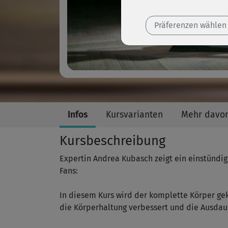
Präferenzen wählen
Infos
Kursvarianten
Mehr davo
Kursbeschreibung
Expertin Andrea Kubasch zeigt ein einstündi
Fans:
In diesem Kurs wird der komplette Körper gek
die Körperhaltung verbessert und die Ausdaue