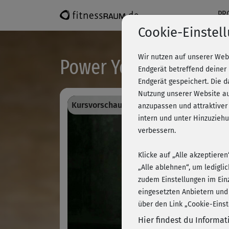
PR
Cookie-Einstel
Wir nutzen auf unserer Web
Power Yoga - Aufbauk
Endgerät betreffend deiner
Endgerät gespeichert. Die 
Nutzung unserer Website au
Kursvorschau - Anmelden und alles traini
anzupassen und attraktiver
intern und unter Hinzuzie
verbessern.
Klicke auf „Alle akzeptiere
„Alle ablehnen“, um ledigli
zudem Einstellungen im Ein
eingesetzten Anbietern und
über den Link „Cookie-Einst
Hier findest du Informa