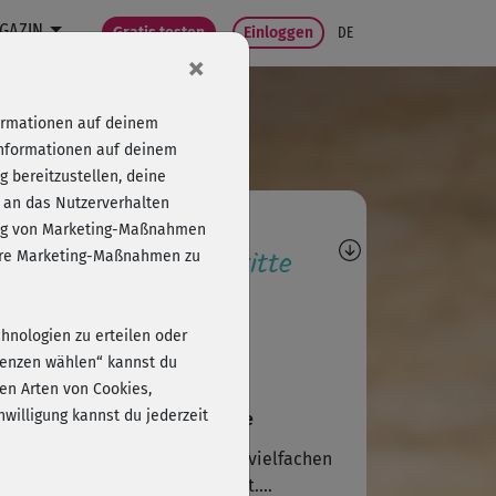
GAZIN
Gratis testen
Einloggen
DE
×
formationen auf deinem
Informationen auf deinem
 bereitzustellen, deine
 an das Nutzerverhalten
agen, Antworten,
folg von Marketing-Maßnahmen
wertungen, Fortschritte
sere Marketing-Maßnahmen zu
M
Malgorzata394
chnologien zu erteilen oder
r schön.
erenzen wählen“ kannst du
en Arten von Cookies,
willigung kannst du jederzeit
V
VeronikaG@fitnessRAUM.de
ne haben wir den Kurs nun auf vielfachen
sch auf Level 2 heruntergestuft....