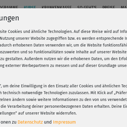
OGRAMME
KURSE
KRANKENKASSE
SO GEHT'S
PREISE
MA
lungen
site Cookies und ähnliche Technologien. Auf diese Weise wird auf In
urs
 Nutzung unserer Website zugegriffen bzw. es werden entsprechende 
dadurch erhobenen Daten verwenden wir, um die Website funktionsfähig
szuwerten und so Funktionalitäten sowie Inhalte auf unserer Website
Fr
eren!
20% Rabatt + Wunsch-Goodie
 zu gestalten. Außerdem nutzen wir die erhobenen Daten, um den Er
Be
hung externer Werbepartnern zu messen und auf dieser Grundlage un
n“, um deine Einwilligung in den Einsatz aller Cookies und ähnlichen Te
Seh
ch technisch notwendige Technologien zuzulassen. Mit Klick auf „Präf
Play
zelnen ändern sowie weitere Informationen zu den von uns verwendet
 die Verarbeitung deiner personenbezogenen Daten erhalten. Deine Ein
ellungen“ auf unserer Website widerrufen.
Ger
tionen zu
Datenschutz
und
Impressum
Wun