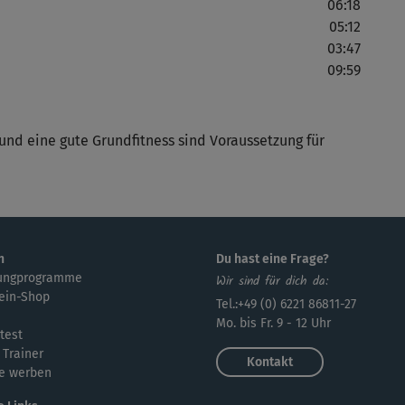
06:18
3, 
05:12
03:47
09:59
Sup
Wer
 und eine gute Grundfitness sind Voraussetzung für
Naj
lan
n
Du hast eine Frage?
ungprogramme
Wir sind für dich da:
ein-Shop
Tel.:+49 (0) 6221 86811-27
Mo. bis Fr. 9 - 12 Uhr
test
 Trainer
Kontakt
e werben