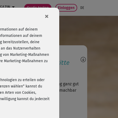
GAZIN
Gratis testen
Einloggen
DE
×
formationen auf deinem
Informationen auf deinem
 bereitzustellen, deine
 an das Nutzerverhalten
agen, Antworten,
folg von Marketing-Maßnahmen
wertungen, Fortschritte
sere Marketing-Maßnahmen zu
Isabel4242
chnologien zu erteilen oder
 das als absoluter Yoga-Neuling ganz gut
erenzen wählen“ kannst du
nbekommen, war fordernd aber machbar
en Arten von Cookies,
...
willigung kannst du jederzeit
S
Spiral