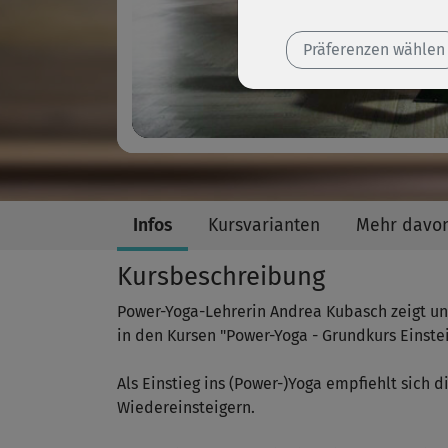
Präferenzen wählen
Infos
Kursvarianten
Mehr davo
Kursbeschreibung
Power-Yoga-Lehrerin Andrea Kubasch zeigt und
in den Kursen "Power-Yoga - Grundkurs Einst
Als Einstieg ins (Power-)Yoga empfiehlt sich 
Wiedereinsteigern.