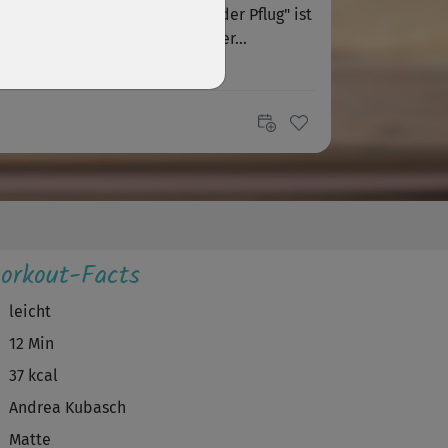
 und ruhig erklärt, die Übung "der Pflug" ist
r nichts für Anfänger. Es scheiter...
orkout-Facts
leicht
12 Min
37 kcal
Andrea Kubasch
Matte