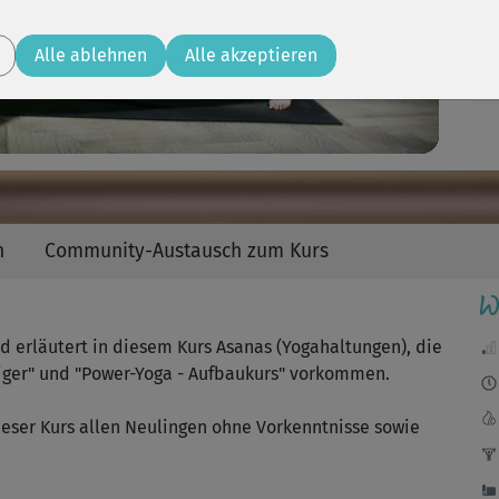
Video
Gut
abe
Alle ablehnen
Alle akzeptieren
n
Community-Austausch zum Kurs
W
 erläutert in diesem Kurs Asanas (Yogahaltungen), die
eiger" und "Power-Yoga - Aufbaukurs" vorkommen.
dieser Kurs allen Neulingen ohne Vorkenntnisse sowie