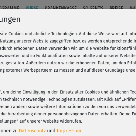
OGRAMME
KURSE
KRANKENKASSE
SO GEHT'S
PREISE
MA
lungen
site Cookies und ähnliche Technologien. Auf diese Weise wird auf In
rläuterungen
 Nutzung unserer Website zugegriffen bzw. es werden entsprechende 
dadurch erhobenen Daten verwenden wir, um die Website funktionsfähig
szuwerten und so Funktionalitäten sowie Inhalte auf unserer Website
Fr
eren!
20% Rabatt + Wunsch-Goodie
 zu gestalten. Außerdem nutzen wir die erhobenen Daten, um den Er
Be
hung externer Werbepartnern zu messen und auf dieser Grundlage un
I
n“, um deine Einwilligung in den Einsatz aller Cookies und ähnlichen Te
Hab
ch technisch notwendige Technologien zuzulassen. Mit Klick auf „Präf
hi
Play
zelnen ändern sowie weitere Informationen zu den von uns verwendet
und
 die Verarbeitung deiner personenbezogenen Daten erhalten. Deine Ein
ellungen“ auf unserer Website widerrufen.
tionen zu
Datenschutz
und
Impressum