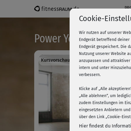
PR
Cookie-Einstel
Wir nutzen auf unserer Web
Power Yoga - Asana-E
Endgerät betreffend deiner
Endgerät gespeichert. Die 
Nutzung unserer Website au
Kursvorschau - Anmelden und alles traini
anzupassen und attraktiver
intern und unter Hinzuzie
verbessern.
Klicke auf „Alle akzeptiere
„Alle ablehnen“, um ledigli
zudem Einstellungen im Ein
eingesetzten Anbietern und
über den Link „Cookie-Einst
Hier findest du Informa