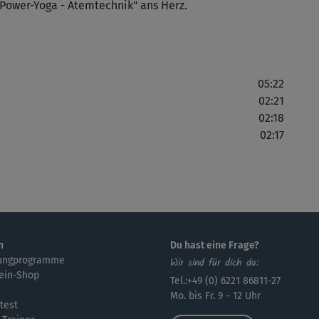
"Power-Yoga - Atemtechnik" ans Herz.
05:22
02:21
02:18
02:17
n
Du hast eine Frage?
ungprogramme
Wir sind für dich da:
ein-Shop
Tel.:+49 (0) 6221 86811-27
Mo. bis Fr. 9 - 12 Uhr
test