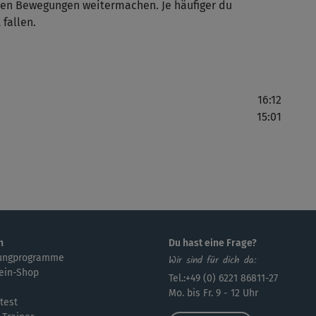
rten Bewegungen weitermachen. Je häufiger du
sch
 fallen.
Mu
16:12
Übu
15:01
ans
Lov
n
Du hast eine Frage?
ungprogramme
Wir sind für dich da:
ein-Shop
Tel.:+49 (0) 6221 86811-27
Mo. bis Fr. 9 - 12 Uhr
test
Mei