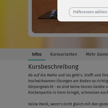
Präferenzen wählen
Infos
Kursvarianten
Mehr davo
Kursbeschreibung
Ab auf die Matte und los geht's. Steffi und i
hochwirksamen Übungen am Boden so richtig f
Körpergewicht - es sind keine teuren Geräte 
Rückenpartie in Form bringst, schmelzen auc
Keine Panik, wenn's nicht gleich mit den gez