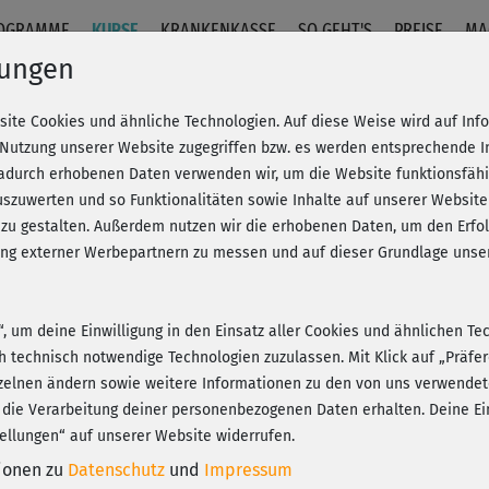
OGRAMME
KURSE
KRANKENKASSE
SO GEHT'S
PREISE
MA
lungen
site Cookies und ähnliche Technologien. Auf diese Weise wird auf In
 Übungen am Boden
 Nutzung unserer Website zugegriffen bzw. es werden entsprechende 
dadurch erhobenen Daten verwenden wir, um die Website funktionsfähig
szuwerten und so Funktionalitäten sowie Inhalte auf unserer Website
Fr
eren!
20% Rabatt + Wunsch-Goodie
 zu gestalten. Außerdem nutzen wir die erhobenen Daten, um den Er
Be
hung externer Werbepartnern zu messen und auf dieser Grundlage un
J
n“, um deine Einwilligung in den Einsatz aller Cookies und ähnlichen Te
Seh
ch technisch notwendige Technologien zuzulassen. Mit Klick auf „Präf
zus
Play
zelnen ändern sowie weitere Informationen zu den von uns verwendet
 die Verarbeitung deiner personenbezogenen Daten erhalten. Deine Ein
ellungen“ auf unserer Website widerrufen.
tionen zu
Datenschutz
und
Impressum
Es 