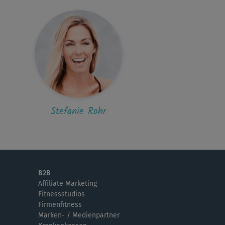
recklich und das Wort 3er Pushs kommt...
D
Daniela39
sik schlimm
ngen top! 😍
S
Suse371
Stefanie Rohr
trengend, aber mir zu wenig Abwechslung 🙁
L
LaKick
e it ♥
B2B
Affiliate Marketing
Fitnessstudios
A
Aenie
Firmenfitness
Marken- / Medienpartner
n Liebling unter den Kursen und den