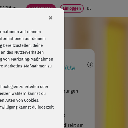
GAZIN
Gratis testen
Einloggen
DE
×
formationen auf deinem
Informationen auf deinem
 bereitzustellen, deine
 an das Nutzerverhalten
agen, Antworten,
folg von Marketing-Maßnahmen
wertungen, Fortschritte
sere Marketing-Maßnahmen zu
Judith75
chnologien zu erteilen oder
r gut 👍🏻 Ich hab bei einigen Übungen
erenzen wählen“ kannst du
ätzlich Hanteln verwendet.
en Arten von Cookies,
willigung kannst du jederzeit
V
VeronikaG@fitnessRAUM.de
gibt die Möglichkeit, die Musik direkt am