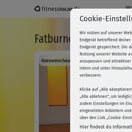
PR
Cookie-Einstel
Wir nutzen auf unserer Web
Fatburner-Workout -
Endgerät betreffend deiner
Endgerät gespeichert. Die 
Nutzung unserer Website au
Kursvorschau - Anmelden und alles traini
anzupassen und attraktiver
intern und unter Hinzuzie
verbessern.
Klicke auf „Alle akzeptiere
„Alle ablehnen“, um ledigli
zudem Einstellungen im Ein
eingesetzten Anbietern und
über den Link „Cookie-Einst
Hier findest du Informa