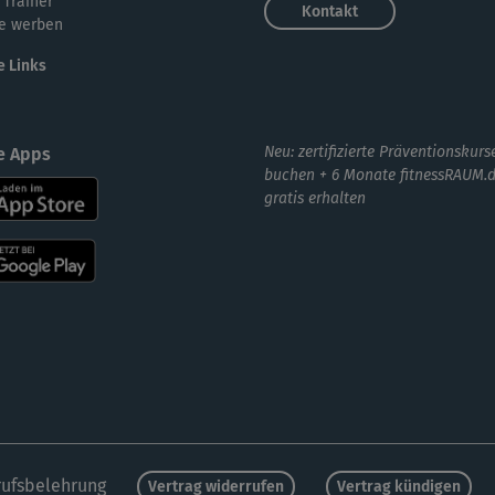
 Trainer
Tra
Kontakt
e werben
e Links
Bin
der
Neu: zertifizierte Präventionskurs
e Apps
buchen + 6 Monate fitnessRAUM.
gratis erhalten
Sup
ein
ufsbelehrung
Vertrag widerrufen
Vertrag kündigen