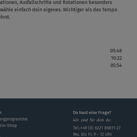
ationen, Ausfallschritte und Rotationen besonders
t, wähle einfach dein eigenes. Wichtiger als das Tempo
Sup
hrst.
lei
05:48
Sup
10:22
05:54
Da
Lei
n
Du hast eine Frage?
man
ungprogramme
Wir sind für dich da:
ein-Shop
Tel.:+49 (0) 6221 86811-27
Mo. bis Fr. 9 - 12 Uhr