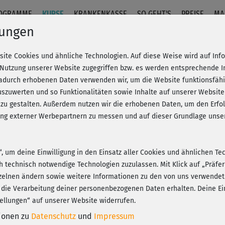
OGRAMME
KURSE
KRANKENKASSE
SO GEHT'S
PREISE
MA
lungen
site Cookies und ähnliche Technologien. Auf diese Weise wird auf In
rks + Stretching
 Nutzung unserer Website zugegriffen bzw. es werden entsprechende 
dadurch erhobenen Daten verwenden wir, um die Website funktionsfähig
szuwerten und so Funktionalitäten sowie Inhalte auf unserer Website
Fr
eren!
20% Rabatt + Wunsch-Goodie
 zu gestalten. Außerdem nutzen wir die erhobenen Daten, um den Er
Be
hung externer Werbepartnern zu messen und auf dieser Grundlage un
n“, um deine Einwilligung in den Einsatz aller Cookies und ähnlichen Te
Lei
ch technisch notwendige Technologien zuzulassen. Mit Klick auf „Präf
Play
zelnen ändern sowie weitere Informationen zu den von uns verwendet
 die Verarbeitung deiner personenbezogenen Daten erhalten. Deine Ein
ellungen“ auf unserer Website widerrufen.
Wun
tionen zu
Datenschutz
und
Impressum