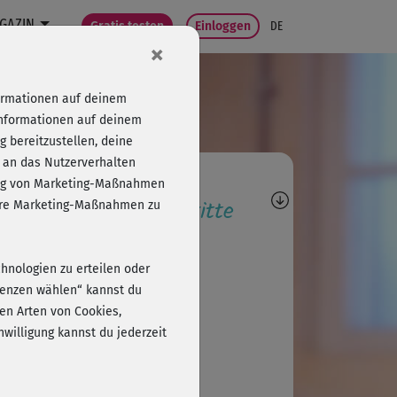
GAZIN
Gratis testen
Einloggen
DE
×
formationen auf deinem
Informationen auf deinem
 bereitzustellen, deine
 an das Nutzerverhalten
agen, Antworten,
folg von Marketing-Maßnahmen
wertungen, Fortschritte
sere Marketing-Maßnahmen zu
A
A32
chnologien zu erteilen oder
der super langweilig
erenzen wählen“ kannst du
en Arten von Cookies,
willigung kannst du jederzeit
L
Lilli-Fee
derbar, gerne wieder!