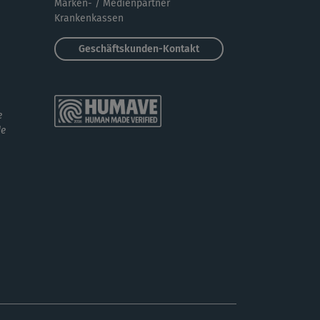
Marken- / Medienpartner
Krankenkassen
er toller Kurs😃
Geschäftskunden-Kontakt
K
Kristin536
er Kurs ! 🙂
e
de