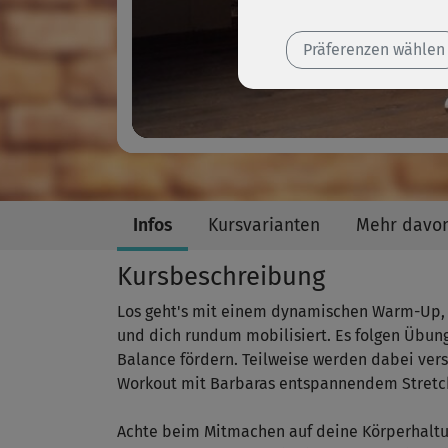
Präferenzen wählen
Infos
Kursvarianten
Mehr davo
Kursbeschreibung
Los geht's mit einem dynamischen Warm-Up, 
und dich rundum mobilisiert. Es folgen Übun
Balance fördern. Teilweise werden dabei ver
Workout mit Barbaras entspannendem Stretc
Achte beim Mitmachen auf deine Körperhaltu