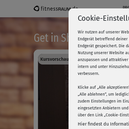
PR
Cookie-Einstel
Wir nutzen auf unserer Web
Get in Shape - Bodywo
Endgerät betreffend deiner
Endgerät gespeichert. Die 
Nutzung unserer Website au
Kursvorschau - Anmelden und alles traini
anzupassen und attraktiver
intern und unter Hinzuzie
verbessern.
Klicke auf „Alle akzeptiere
„Alle ablehnen“, um ledigli
zudem Einstellungen im Ein
eingesetzten Anbietern und
über den Link „Cookie-Einst
Hier findest du Informa