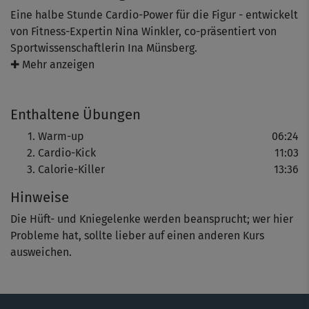
Eine halbe Stunde Cardio-Power für die Figur - entwickelt
von Fitness-Expertin Nina Winkler, co-präsentiert von
Sportwissenschaftlerin Ina Münsberg.
✚ Mehr anzeigen
Dieser abwechslungsreiche Kurs ist ein intensives
Programm mit Warm-up (mit klassischen Elementen aus
Enthaltene Übungen
dem Aerobic) und einem schwungvollen Cardio-Training
mit Kicks, Punches und kleinen Sprüngen.
Warm-up
06:24
Cardio-Kick
11:03
Calorie-Killer
13:36
Hier kann man richtig viel Fett verbrennen, den
Hinweise
Stoffwechsel intensiv ankurbeln und überflüssige
Pölsterchen zum Schmelzen bringen.
Die Hüft- und Kniegelenke werden beansprucht; wer hier
Probleme hat, sollte lieber auf einen anderen Kurs
ausweichen.