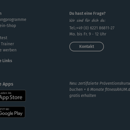
n
Du hast eine Frage?
ungprogramme
Wir sind für dich da:
ein-Shop
Tel.:+49 (0) 6221 86811-27
Mo. bis Fr. 9 - 12 Uhr
test
 Trainer
Kontakt
e werben
e Links
Neu: zertifizierte Präventionskurs
e Apps
buchen + 6 Monate fitnessRAUM.
gratis erhalten