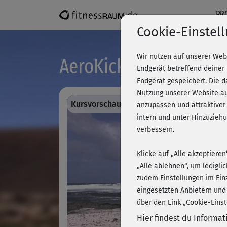
PR
Cookie-Einstel
Wir nutzen auf unserer Web
AeroKick Bodystyle - 
Endgerät betreffend deiner
Endgerät gespeichert. Die 
Nutzung unserer Website au
Kursvorschau - Anmelden und alles traini
anzupassen und attraktiver
intern und unter Hinzuzie
verbessern.
Klicke auf „Alle akzeptiere
„Alle ablehnen“, um ledigli
zudem Einstellungen im Ein
eingesetzten Anbietern und
über den Link „Cookie-Einst
Hier findest du Informa