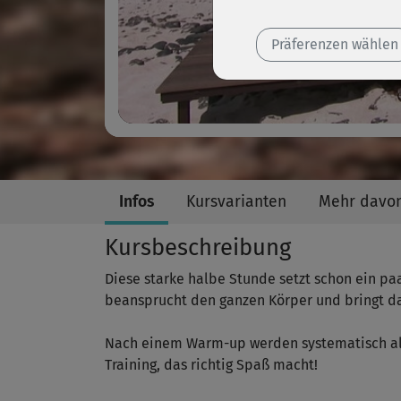
Präferenzen wählen
Infos
Kursvarianten
Mehr davo
Kursbeschreibung
Diese starke halbe Stunde setzt schon ein paar
beansprucht den ganzen Körper und bringt da
Nach einem Warm-up werden systematisch all
Training, das richtig Spaß macht!