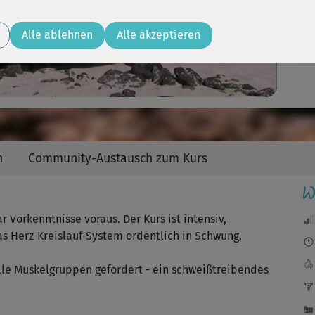
Video
Sp
Alle ablehnen
Alle akzeptieren
😕
naj
n
Community-Austausch zum Kurs
Abw
ans
W
 Vorkenntnisse voraus. Der Kurs ist intensiv,
s Herz-Kreislauf-System ordentlich in Schwung.
e Muskelgruppen gefordert - ein schweißtreibendes