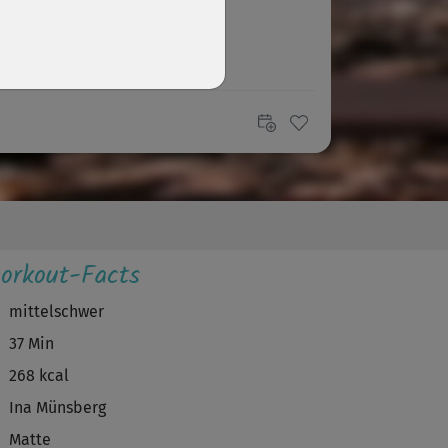
aß!
X
Xie83
a hätte mir mehr Boxarbeit erwartet
P
Pingu
echslungsreicher Kurs, nicht allzu
trengend.🙂
orkout-Facts
mittelschwer
37 Min
268 kcal
Ina Münsberg
Matte