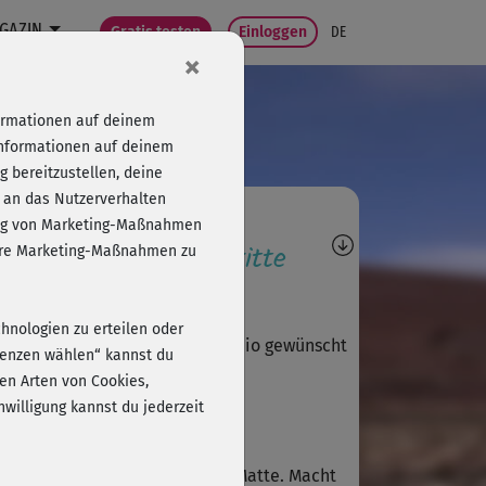
GAZIN
Gratis testen
Einloggen
DE
×
formationen auf deinem
Informationen auf deinem
 bereitzustellen, deine
 an das Nutzerverhalten
agen, Antworten,
folg von Marketing-Maßnahmen
wertungen, Fortschritte
sere Marketing-Maßnahmen zu
G
gaby899
chnologien zu erteilen oder
öner Kurs, hätte mir mehr Cardio gewünscht
erenzen wählen“ kannst du
en Arten von Cookies,
willigung kannst du jederzeit
K
Knuddi
olle Mischung aus Cardio und Matte. Macht