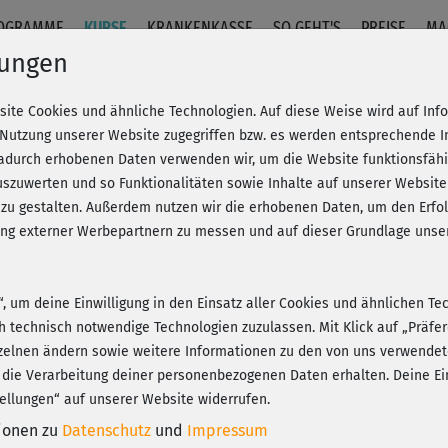
OGRAMME
KURSE
KRANKENKASSE
SO GEHT'S
PREISE
MA
lungen
site Cookies und ähnliche Technologien. Auf diese Weise wird auf In
Fortgeschrittene
 Nutzung unserer Website zugegriffen bzw. es werden entsprechende 
dadurch erhobenen Daten verwenden wir, um die Website funktionsfähig
szuwerten und so Funktionalitäten sowie Inhalte auf unserer Website
Fr
eren!
20% Rabatt + Wunsch-Goodie
 zu gestalten. Außerdem nutzen wir die erhobenen Daten, um den Er
Be
hung externer Werbepartnern zu messen und auf dieser Grundlage un
n“, um deine Einwilligung in den Einsatz aller Cookies und ähnlichen Te
Sch
ch technisch notwendige Technologien zuzulassen. Mit Klick auf „Präf
🙂
Play
zelnen ändern sowie weitere Informationen zu den von uns verwendet
 die Verarbeitung deiner personenbezogenen Daten erhalten. Deine Ein
ellungen“ auf unserer Website widerrufen.
tionen zu
Datenschutz
und
Impressum
😍T