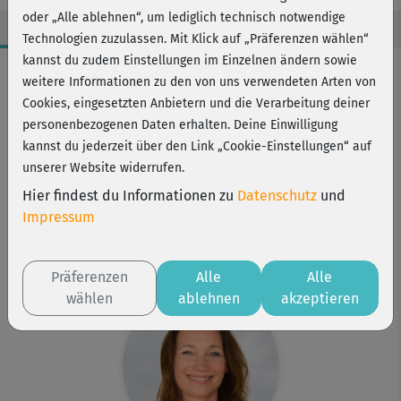
oder „Alle ablehnen“, um lediglich technisch notwendige
Technologien zuzulassen. Mit Klick auf „Präferenzen wählen“
kannst du zudem Einstellungen im Einzelnen ändern sowie
Workout-Facts
weitere Informationen zu den von uns verwendeten Arten von
leicht
Cookies, eingesetzten Anbietern und die Verarbeitung deiner
personenbezogenen Daten erhalten. Deine Einwilligung
28 Min
kannst du jederzeit über den Link „Cookie-Einstellungen“ auf
134 kcal
unserer Website widerrufen.
Anette Alvaredo
Hier findest du Informationen zu
Datenschutz
und
gerolltes Handtuch, Matte
Impressum
Kurs ist Bestandteil von
In Balance mit Pilates
Präferenzen
Alle
Alle
wählen
ablehnen
akzeptieren