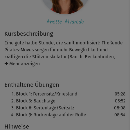
Anette Alvaredo
Kursbeschreibung
Eine gute halbe Stunde, die sanft mobilisiert: Fließende
Pilates-Moves sorgen für mehr Beweglichkeit und
kräftigen die Stützmuskulatur (Bauch, Beckenboden,
Rumpf). Das löst Verspannungen und hilft die Haltung zu
✚ Mehr anzeigen
verbessern.
Enthaltene Übungen
Ein toller Kurs, um den meisten
"Alltagsrückenbeschwerden" effektiv vorzubeugen.
Block 1: Fersensitz/Kniestand
05:28
Block 3: Bauchlage
05:52
Eine Schlussentspannung rundet das Training ab.
Block 6: Seitenlage/Seitsitz
08:08
Block 9: Rückenlage auf der Rolle
08:54
Hinweise