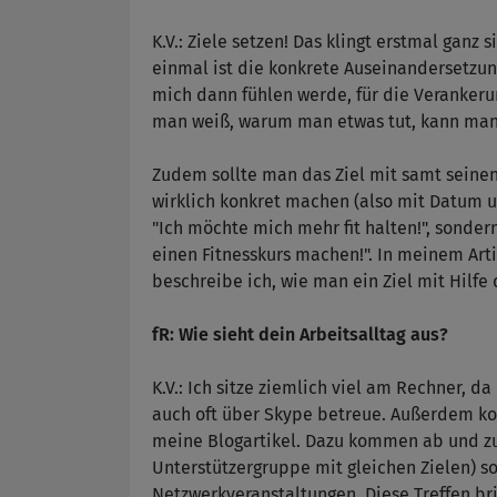
K.V.: Ziele setzen! Das klingt erstmal ganz
einmal ist die konkrete Auseinandersetzung
mich dann fühlen werde, für die Verankerun
man weiß, warum man etwas tut, kann man
Zudem sollte man das Ziel mit samt seinen 
wirklich konkret machen (also mit Datum u
"Ich möchte mich mehr fit halten!", sonde
einen Fitnesskurs machen!". In meinem Art
beschreibe ich, wie man ein Ziel mit Hil
fR: Wie sieht dein Arbeitsalltag aus?
K.V.: Ich sitze ziemlich viel am Rechner, 
auch oft über Skype betreue. Außerdem ko
meine Blogartikel. Dazu kommen ab und zu
Unterstützergruppe mit gleichen Zielen) 
Netzwerkveranstaltungen. Diese Treffen bri