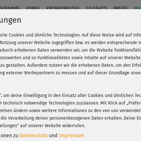
OGRAMME
KURSE
KRANKENKASSE
SO GEHT'S
PREISE
MA
lungen
site Cookies und ähnliche Technologien. Auf diese Weise wird auf In
 Nutzung unserer Website zugegriffen bzw. es werden entsprechende 
dadurch erhobenen Daten verwenden wir, um die Website funktionsfähig
szuwerten und so Funktionalitäten sowie Inhalte auf unserer Website
 zu gestalten. Außerdem nutzen wir die erhobenen Daten, um den Er
hung externer Werbepartnern zu messen und auf dieser Grundlage un
n“, um deine Einwilligung in den Einsatz aller Cookies und ähnlichen Te
ch technisch notwendige Technologien zuzulassen. Mit Klick auf „Präf
zelnen ändern sowie weitere Informationen zu den von uns verwendet
 die Verarbeitung deiner personenbezogenen Daten erhalten. Deine Ein
ellungen“ auf unserer Website widerrufen.
tionen zu
Datenschutz
und
Impressum