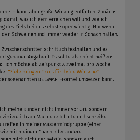
 simpel – kann aber große Wirkung entfalten. Zunächst
 damit, was ich gern erreichen will und wie ich
g des Ziels bei uns selbst super wichtig. Nur wenn
 den Schweinehund immer wieder in Schach halten.
Zwischenschritten schriftlich festhalten und es
nd genauen Angaben). Es sollte also nicht heißen:
rn: "Ich möchte ab Zeitpunkt X zweimal pro Woche
ikel
"Ziele bringen Fokus für deine Wünsche"
fe der sogenannten BE SMART-Formel umsetzen kann.
da ich meine Kunden nicht immer vor Ort, sondern
nzipiere ich am Mac neue Inhalte und schreibe
 Treffen in meiner Mastermindgruppe (einer
sowie mit meinem Coach oder andere
ngen mich nicht nur geistig, sondern auch