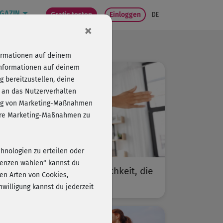
GAZIN
Gratis testen
Einloggen
DE
×
formationen auf deinem
Informationen auf deinem
 bereitzustellen, deine
 an das Nutzerverhalten
folg von Marketing-Maßnahmen
sere Marketing-Maßnahmen zu
chnologien zu erteilen oder
erenzen wählen“ kannst du
Jeder Move zählt: Beweglichkeit, die
en Arten von Cookies,
sich auszahlt
willigung kannst du jederzeit