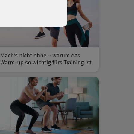
Mach's nicht ohne – warum das
Warm-up so wichtig fürs Training ist