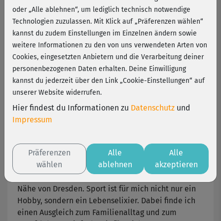
10 Jahren fitnessRAUM.de!
oder „Alle ablehnen“, um lediglich technisch notwendige
Technologien zuzulassen. Mit Klick auf „Präferenzen wählen“
kannst du zudem Einstellungen im Einzelnen ändern sowie
fitnessRAUM.de feiert 10-jähriges Jubiläum! Stephi
weitere Informationen zu den von uns verwendeten Arten von
(39) trainiert schon von Anfang an mit uns. Im
Cookies, eingesetzten Anbietern und die Verarbeitung deiner
Interview verrät sie, warum Sport für sie ein
personenbezogenen Daten erhalten. Deine Einwilligung
Lebenselixier ist und wie sie sich mit Online-
kannst du jederzeit über den Link „Cookie-Einstellungen“ auf
Training weiterentwickelt hat.
unserer Website widerrufen.
Magst du dich kurz vorstellen?
Hier findest du Informationen zu
Datenschutz
und
Impressum
Mein Name ist Stephi. Ich bin verheiratet, 39 Jahre
alt und habe eine Tochter, die vor kurzem schon 18
Präferenzen
Alle
Alle
Jahre alt geworden ist. Ich bin also relativ jung
wählen
ablehnen
akzeptieren
Mutter geworden. Beruflich bin ich als
Einsatzplanerin tätig in einer großen Firma in der
Nähe von Dresden. Sport ist für mich nicht nur ein
Hobby, sondern ein Lebenselixier. Dabei finde ich
einen Ausgleich zum Familienalltag und zum