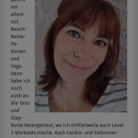
vor
allem
mit
Bauch-
Beine-
Po-
Kursen
und
Yoga.
Dann
habe ich
mich
auch an
die Tanz-
und
Step-
Kurse herangetraut, wo ich mittlerweile auch Level
3-Workouts mache. Auch Cardio- und Fatburner-