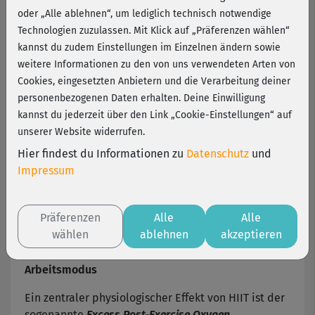
oder „Alle ablehnen“, um lediglich technisch notwendige
High Intensity Intervall-Training (HIIT) – kurz,
Technologien zuzulassen. Mit Klick auf „Präferenzen wählen“
intensiv, wirksam
kannst du zudem Einstellungen im Einzelnen ändern sowie
weitere Informationen zu den von uns verwendeten Arten von
High Intensity Intervall-Training (HIIT)
ist eine
Cookies, eingesetzten Anbietern und die Verarbeitung deiner
sportmedizinisch gut untersuchte Trainingsform,
personenbezogenen Daten erhalten. Deine Einwilligung
bei der sich sehr intensive Belastungsphasen mit
kannst du jederzeit über den Link „Cookie-Einstellungen“ auf
aktiven Erholungsphasen abwechseln. Ziel ist es,
unserer Website widerrufen.
den Körper in kurzer Zeit stark zu fordern und
Hier findest du Informationen zu
Datenschutz
und
dadurch gezielte Anpassungsprozesse im Herz-
Impressum
Kreislauf-System und im Energiestoffwechsel
auszulösen. Doch wie funktioniert das genau – und
was macht diese Workouts so effektiv?
Präferenzen
Alle
Alle
wählen
ablehnen
akzeptieren
Nachbrenneffekt: Der Körper bleibt im
Arbeitsmodus
Ein zentraler physiologischer Effekt von HIIT ist der
sogenannte
Excess Post-Exercise Oxygen