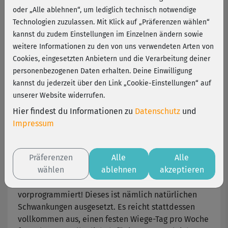
richtig?
oder „Alle ablehnen“, um lediglich technisch notwendige
Technologien zuzulassen. Mit Klick auf „Präferenzen wählen“
kannst du zudem Einstellungen im Einzelnen ändern sowie
Wer mit dem Training voll durchstartet, möchte
weitere Informationen zu den von uns verwendeten Arten von
schnell Erfolge sehen. Zwei Einheiten Crunches
Cookies, eingesetzten Anbietern und die Verarbeitung deiner
machen aber noch kein Sixpack, wie die
personenbezogenen Daten erhalten. Deine Einwilligung
sprichwörtliche Schwalbe noch nicht den Sommer.
kannst du jederzeit über den Link „Cookie-Einstellungen“ auf
Wie so oft im Leben ist auch beim Messen deiner
unserer Website widerrufen.
Trainingserfolge Geduld gefragt. Wir haben ein paar
Tipps für dich gesammelt, wie dir das gelingt.
Hier findest du Informationen zu
Datenschutz
und
Impressum
Timing ist alles – auch beim Wiegen
Präferenzen
Alle
Alle
Du machst viel Sport und die Waage zeigt von Tag
wählen
ablehnen
akzeptieren
zu Tag kaum einen Unterschied an? Überprüfe dein
Gewicht besser nicht täglich – da ist Frust
vorprogrammiert! Dieses ist nämlich natürlichen
Schwankungen ausgesetzt. Es reicht stattdessen
vollkommen aus, einen festen Wiege-Tag pro Woche