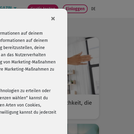
GAZIN
Gratis testen
Einloggen
DE
×
formationen auf deinem
Informationen auf deinem
 bereitzustellen, deine
 an das Nutzerverhalten
folg von Marketing-Maßnahmen
sere Marketing-Maßnahmen zu
chnologien zu erteilen oder
erenzen wählen“ kannst du
Jeder Move zählt: Beweglichkeit, die
en Arten von Cookies,
sich auszahlt
willigung kannst du jederzeit