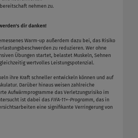
bereitschaft nehmen zu.
werden's dir danken!
ngemessenes Warm-up außerdem dazu bei, das Risiko
erlastungsbeschwerden zu reduzieren. Wer ohne
nsiven Übungen startet, belastet Muskeln, Sehnen
leichzeitig wertvolles Leistungspotenzial.
eln ihre Kraft schneller entwickeln können und auf
skulatur. Darüber hinaus weisen zahlreiche
ierte Aufwärmprogramme das Verletzungsrisiko im
tersucht ist dabei das
FIFA-11+-Programm
, das in
sichtsarbeiten eine signifikante Verringerung von