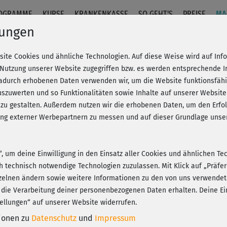
OGRAMME
KURSE
KRANKENKASSE
SO GEHT'S
PREISE
MA
lungen
site Cookies und ähnliche Technologien. Auf diese Weise wird auf In
 Nutzung unserer Website zugegriffen bzw. es werden entsprechende 
dadurch erhobenen Daten verwenden wir, um die Website funktionsfähig
szuwerten und so Funktionalitäten sowie Inhalte auf unserer Website
 zu gestalten. Außerdem nutzen wir die erhobenen Daten, um den Er
hung externer Werbepartnern zu messen und auf dieser Grundlage un
n“, um deine Einwilligung in den Einsatz aller Cookies und ähnlichen Te
ch technisch notwendige Technologien zuzulassen. Mit Klick auf „Präf
zelnen ändern sowie weitere Informationen zu den von uns verwendet
 die Verarbeitung deiner personenbezogenen Daten erhalten. Deine Ein
ellungen“ auf unserer Website widerrufen.
tionen zu
Datenschutz
und
Impressum