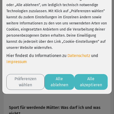
Schwangerschaft
oder „Alle ablehnen“, um lediglich technisch notwendige
Technologien zuzulassen. Mit Klick auf „Präferenzen wählen“
kannst du zudem Einstellungen im Einzelnen ändern sowie
Bewegung und Sport in der Schwangerschaft sind
weitere Informationen zu den von uns verwendeten Arten von
wichtig und können zu einer leichteren Geburt
Cookies, eingesetzten Anbietern und die Verarbeitung deiner
beitragen. Ideal sind Übungen, die Rücken und
personenbezogenen Daten erhalten. Deine Einwilligung
Beine kräftigen – so bewahrst du während der
kannst du jederzeit über den Link „Cookie-Einstellungen“ auf
Schwangerschaft eine aufrechte Haltung. Auch
unserer Website widerrufen.
Rumpf-, Bauch- und Gesäßmuskulatur sollten
trainiert werden. Dehnübungen am Ende des
Hier findest du Informationen zu
Datenschutz
und
Sportprogramms helfen, flexibel zu bleiben. Bei
Impressum
fitnessRAUM.de findest du unter anderem die
Kursreihe
„Fitness für Schwangere“
von Lena
Präferenzen
Alle
Alle
Reisloh mit verschiedenen Schwerpunkten sowie
wählen
ablehnen
akzeptieren
zwei Komplettprogrammen (mit und ohne
Gymnastikball). Hier ist der Name Programm.
Sport für werdende Mütter: Was darf ich und was
nicht?