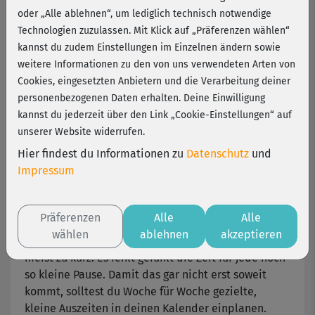
Entspannungsritualen
oder „Alle ablehnen“, um lediglich technisch notwendige
Technologien zuzulassen. Mit Klick auf „Präferenzen wählen“
kannst du zudem Einstellungen im Einzelnen ändern sowie
Nach der Arbeit schnell noch etwas einkaufen, die
weitere Informationen zu den von uns verwendeten Arten von
Kinder abholen oder die neuesten Nachrichten bei
Cookies, eingesetzten Anbietern und die Verarbeitung deiner
Facebook und Co. checken – unser Alltag ist voll von
personenbezogenen Daten erhalten. Deine Einwilligung
unerledigten Aufgaben und Ablenkungen. Warum da
kannst du jederzeit über den Link „Cookie-Einstellungen“ auf
nicht einfach mal alle Viere gerade sein lassen? Mit
unserer Website widerrufen.
diesen Entspannungsritualen gelingt dir das
bestimmt!
Hier findest du Informationen zu
Datenschutz
und
Impressum
Entspannungsrituale in den Alltag integrieren
Präferenzen
Alle
Alle
wählen
ablehnen
akzeptieren
An vollen Arbeitstagen kommt die Entspannung
meist zu kurz. Es fehlt gefühlt die Zeit für jede noch
so kleine Pause. Damit das gar nicht erst soweit
kommt, solltest du Woche für Woche gezielte,
kleine Auszeiten in deinen Kalender einplanen.