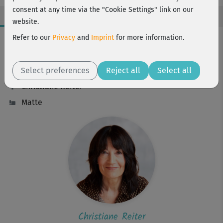
consent at any time via the "Cookie Settings" link on our
website.
Workout Facts
Refer to our
Privacy
and
Imprint
for more information.
beginner
Select preferences
2 Min
Reject all
Select all
Christiane Reiter
Matte
Christiane Reiter