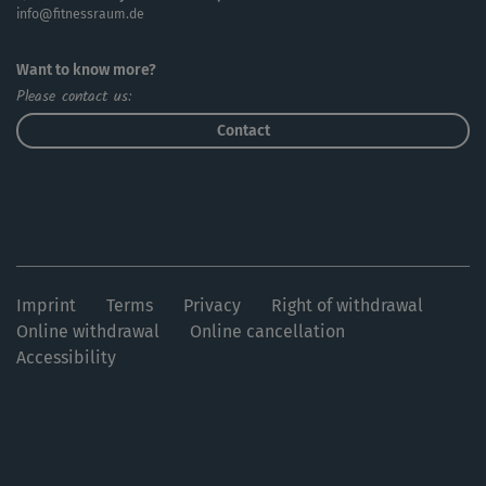
info@fitnessraum.de
Wirbelsäule zu mobilisieren - damit du wieder zu einer
physiologischen Atmung zurückfindest.
Want to know more?
Please contact us:
Bitte beachte: Bei akuter Atemnot und andauernden
Atemprobleme suche bitte unbedingt deine Ärztin oder
Contact
deinen Arzt auf!
Imprint
Terms
Privacy
Right of withdrawal
Online withdrawal
Online cancellation
Accessibility