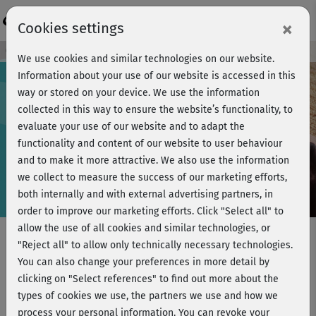
Login
×
Cookies settings
Course preview - join now!
We use cookies and similar technologies on our website.
Information about your use of our website is accessed in this
way or stored on your device. We use the information
collected in this way to ensure the website’s functionality, to
Play
evaluate your use of our website and to adapt the
functionality and content of our website to user behaviour
Video
and to make it more attractive. We also use the information
we collect to measure the success of our marketing efforts,
both internally and with external advertising partners, in
order to improve our marketing efforts.
Click "Select all" to
allow the use of all cookies and similar technologies, or
"Reject all" to allow only technically necessary technologies.
You can also change your preferences in more detail by
Atmung - Brustkorb Mobilisation im
clicking on "Select references" to find out more about the
Vierfüßlerstand
types of cookies we use, the partners we use and how we
process your personal information. You can revoke your