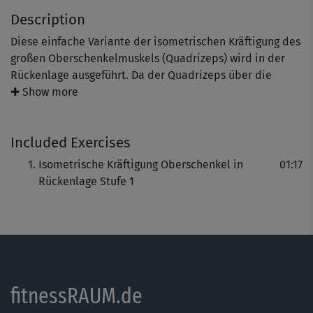
Description
Diese einfache Variante der isometrischen Kräftigung des
großen Oberschenkelmuskels (Quadrizeps) wird in der
Rückenlage ausgeführt. Da der Quadrizeps über die
Kniescheibe zieht, hilft er dabei, das Knie bei
✚ Show more
arthrosebedingten Beschwerden zu stabilisieren und
entstehenden Scherkräften entgegenzuwirken.
Included Exercises
Eine Kniearthrose, auch Kniegelenksarthrose genannt, ist
Isometrische Kräftigung Oberschenkel in
01:17
eine degenerative Gelenkerkrankung, bei der Knorpel,
Rückenlage Stufe 1
der das Gelenk bedeckt und als Stoßdämpfer fungiert,
allmählich abgebaut wird. Dadurch reiben die Knochen
des Kniegelenks direkt aufeinander und verursachen die
typischen Beschwerden.
Symptome:
fitnessRAUM.de
- schmerzhaft eingeschränkten Beweglichkeit des Knies
- schleichende Zunahme der Beschwerden ohne akutes