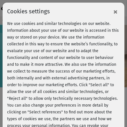
Login
×
Cookies settings
Course preview - join now!
We use cookies and similar technologies on our website.
Information about your use of our website is accessed in this
way or stored on your device. We use the information
collected in this way to ensure the website’s functionality, to
Play
evaluate your use of our website and to adapt the
functionality and content of our website to user behaviour
Video
and to make it more attractive. We also use the information
we collect to measure the success of our marketing efforts,
both internally and with external advertising partners, in
order to improve our marketing efforts.
Click "Select all" to
allow the use of all cookies and similar technologies, or
"Reject all" to allow only technically necessary technologies.
You can also change your preferences in more detail by
Knie - Isometrische Kräftigung
clicking on "Select references" to find out more about the
Oberschenkel in Rückenlage Stufe 1
types of cookies we use, the partners we use and how we
process your personal information. You can revoke your