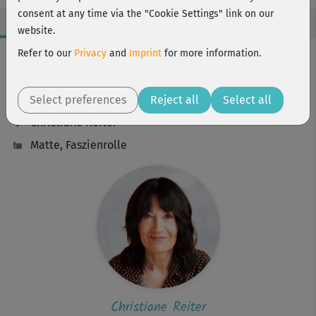
consent at any time via the "Cookie Settings" link on our
website.
Workout Facts
Refer to our
Privacy
and
Imprint
for more information.
beginner
Select preferences
1 Min
Reject all
Select all
Christiane Reiter
Matte, Faszienrolle
Christiane Reiter