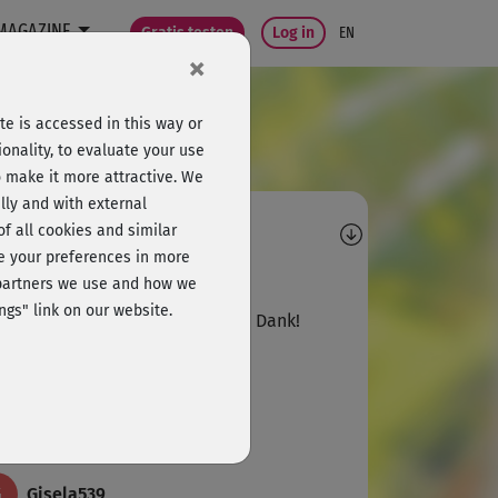
MAGAZINE
Gratis testen
Log in
EN
×
e is accessed in this way or
e
onality, to evaluate your use
o make it more attractive. We
lly and with external
omments
 of all cookies and similar
ge your preferences in more
A
Andrea383
e partners we use and how we
ngs" link on our website.
er Übung, super erklärt! Vielen Dank!
E
Elke687
r gute Übungen
G
Gisela539