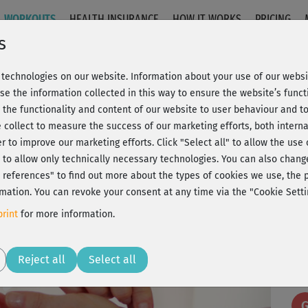
WORKOUTS
HEALTH INSURANCE
HOW IT WORKS
PRICING
s
technologies on our website. Information about your use of our websit
sation Hand- und Fingergelenk
se the information collected in this way to ensure the website’s functi
 the functionality and content of our website to user behaviour and t
 collect to measure the success of our marketing efforts, both interna
C
20% Rabatt + Wunsch-Goodie
er to improve our marketing efforts.
Click "Select all" to allow the use
l" to allow only technically necessary technologies. You can also chan
ct references" to find out more about the types of cookies we use, th
mation. You can revoke your consent at any time via the "Cookie Setti
Sup
rint
for more information.
Play
Reject all
Select all
seh