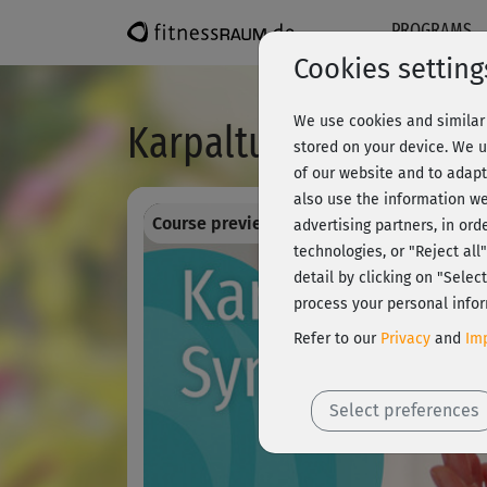
PROGRAMS
Cookies setting
We use cookies and similar 
Karpaltunnel - Mobili
stored on your device. We u
of our website and to adapt
also use the information we
Course preview - register and train all!
advertising partners, in ord
technologies, or "Reject al
detail by clicking on "Sele
process your personal infor
Refer to our
Privacy
and
Imp
Select preferences