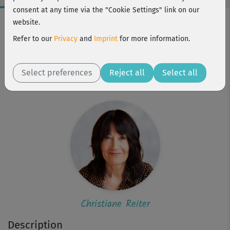
consent at any time via the "Cookie Settings" link on our
Workout Facts
website.
beginner
Refer to our
Privacy
and
Imprint
for more information.
3 Min
Christiane Reiter
Select preferences
Reject all
Select all
Matte
Christiane Reiter
Description