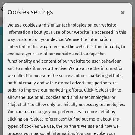
Login
×
Cookies settings
Course preview - join now!
We use cookies and similar technologies on our website.
Information about your use of our website is accessed in this
way or stored on your device. We use the information
collected in this way to ensure the website’s functionality, to
Play
evaluate your use of our website and to adapt the
functionality and content of our website to user behaviour
Video
and to make it more attractive. We also use the information
we collect to measure the success of our marketing efforts,
both internally and with external advertising partners, in
order to improve our marketing efforts.
Click "Select all" to
allow the use of all cookies and similar technologies, or
"Reject all" to allow only technically necessary technologies.
You can also change your preferences in more detail by
Atmung - Atemwahrnehmung
clicking on "Select references" to find out more about the
types of cookies we use, the partners we use and how we
process your personal information. You can revoke your