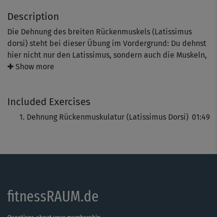
Description
Die Dehnung des breiten Rückenmuskels (Latissimus
dorsi) steht bei dieser Übung im Vordergrund: Du dehnst
hier nicht nur den Latissimus, sondern auch die Muskeln,
die deine Schulterblätter zur Wirbelsäule ziehen
✚ Show more
(beispielsweise die sogenannten „Rhomboiden“).
Diese Dehnung hilft dir, wieder mehr Mobilität in deine
Included Exercises
Schultern zu bringen.
Dehnung Rückenmuskulatur (Latissimus Dorsi)
01:49
Die hier gezeigten Übungen helfen dir, einem Schulter-
Impingement vorzubeugen oder bereits bestehenden
Schmerzen und Bewegungseinschränkungen
entgegenzuwirken. Das Impingement-Syndrom der
Schulter tritt auf, wenn das Gewebe in der Schulter (z.B.
die Sehnen der Rotatorenmanschette oder der
fitnessRAUM.de
Schleimbeutel) durch wiederholte Reibung oder
Kompression zwischen den Knochen der Schulter