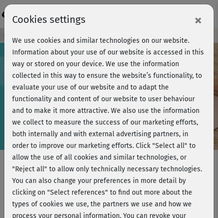
Login
×
Cookies settings
Course preview - join now!
We use cookies and similar technologies on our website.
Information about your use of our website is accessed in this
way or stored on your device. We use the information
collected in this way to ensure the website’s functionality, to
Play
evaluate your use of our website and to adapt the
functionality and content of our website to user behaviour
Video
and to make it more attractive. We also use the information
we collect to measure the success of our marketing efforts,
both internally and with external advertising partners, in
order to improve our marketing efforts.
Click "Select all" to
allow the use of all cookies and similar technologies, or
"Reject all" to allow only technically necessary technologies.
You can also change your preferences in more detail by
Schulter - Dehnung
clicking on "Select references" to find out more about the
Rückenmuskulatur (Latissimus
types of cookies we use, the partners we use and how we
process your personal information. You can revoke your