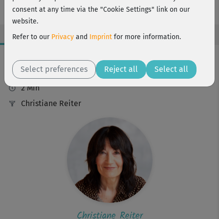
Dorsi)
consent at any time via the "Cookie Settings" link on our
website.
Refer to our
Privacy
and
Imprint
for more information.
Workout Facts
Select preferences
Reject all
Select all
beginner
2 Min
Christiane Reiter
Christiane Reiter