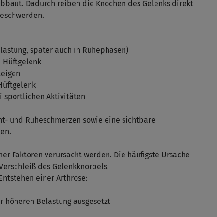
abbaut. Dadurch reiben die Knochen des Gelenks direkt
Beschwerden.
elastung, später auch in Ruhephasen)
m Hüftgelenk
teigen
Hüftgelenk
i sportlichen Aktivitäten
ht- und Ruheschmerzen sowie eine sichtbare
en.
ner Faktoren verursacht werden. Die häufigste Ursache
e Verschleiß des Gelenkknorpels.
ntstehen einer Arthrose:
er höheren Belastung ausgesetzt