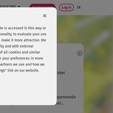
MAGAZINE
Gratis testen
Log in
EN
×
e is accessed in this way or
onality, to evaluate your use
o make it more attractive. We
lly and with external
omments
 of all cookies and similar
ge your preferences in more
Ina173
e partners we use and how we
ngs" link on our website.
er Übungen und gut erklärt. Danke!
P
Petra932
rklich eine angenehme und entspannende
tübung. Auch der Hinweis mit der...