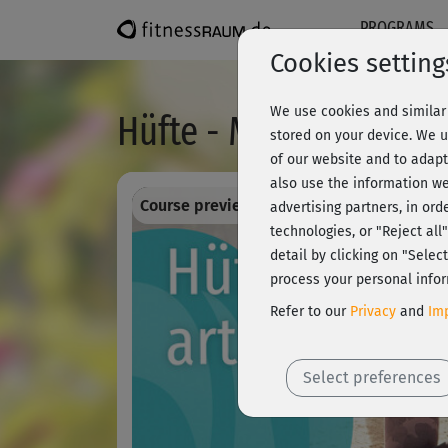
PROGRAMS
Cookies setting
We use cookies and similar 
Hüfte - Mobilisation
stored on your device. We u
of our website and to adapt
also use the information we
Course preview - register and train all!
advertising partners, in ord
technologies, or "Reject al
detail by clicking on "Sele
process your personal infor
Refer to our
Privacy
and
Imp
Select preferences