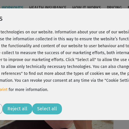
WORKOUTS
HEALTH INSURANCE
HOW IT WORKS
PRICING
s
technologies on our website. Information about your use of our websit
se the information collected in this way to ensure the website’s functi
 the functionality and content of our website to user behaviour and t
 collect to measure the success of our marketing efforts, both interna
C
20% Rabatt + Wunsch-Goodie
er to improve our marketing efforts.
Click "Select all" to allow the use
l" to allow only technically necessary technologies. You can also chan
I
ct references" to find out more about the types of cookies we use, th
mation. You can revoke your consent at any time via the "Cookie Setti
Sup
rint
for more information.
Play
Reject all
Select all
Wi
Hüf