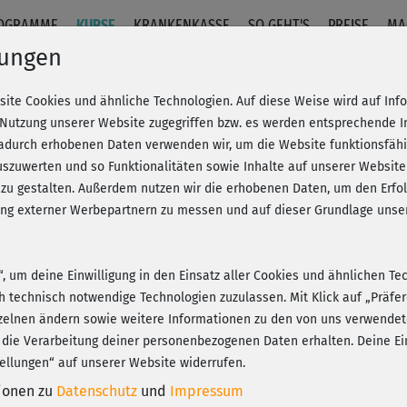
OGRAMME
KURSE
KRANKENKASSE
SO GEHT'S
PREISE
MA
lungen
site Cookies und ähnliche Technologien. Auf diese Weise wird auf In
ch mit Nackenrelax
 Nutzung unserer Website zugegriffen bzw. es werden entsprechende 
dadurch erhobenen Daten verwenden wir, um die Website funktionsfähig
szuwerten und so Funktionalitäten sowie Inhalte auf unserer Website
Fr
eren!
20% Rabatt + Wunsch-Goodie
 zu gestalten. Außerdem nutzen wir die erhobenen Daten, um den Er
Be
hung externer Werbepartnern zu messen und auf dieser Grundlage un
n“, um deine Einwilligung in den Einsatz aller Cookies und ähnlichen Te
Ich
ch technisch notwendige Technologien zuzulassen. Mit Klick auf „Präf
Loc
Play
zelnen ändern sowie weitere Informationen zu den von uns verwendet
ide
 die Verarbeitung deiner personenbezogenen Daten erhalten. Deine Ein
ellungen“ auf unserer Website widerrufen.
tionen zu
Datenschutz
und
Impressum