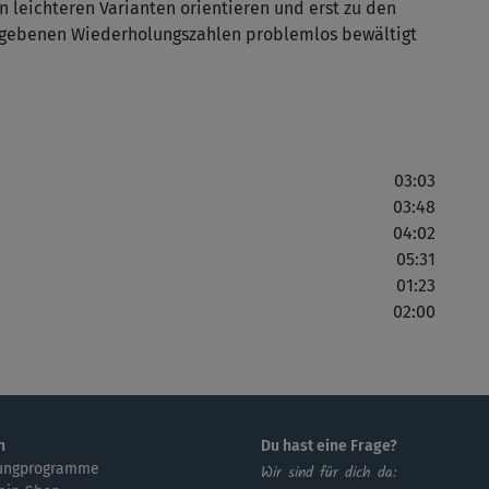
n leichteren Varianten orientieren und erst zu den
egebenen Wiederholungszahlen problemlos bewältigt
Mit
her
03:03
03:48
04:02
05:31
01:23
02:00
n
Du hast eine Frage?
ungprogramme
Wir sind für dich da: