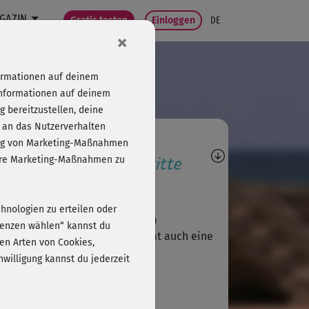
GAZIN
Gratis testen
Einloggen
DE
×
formationen auf deinem
Informationen auf deinem
 bereitzustellen, deine
 an das Nutzerverhalten
agen, Antworten,
folg von Marketing-Maßnahmen
wertungen, Fortschritte
sere Marketing-Maßnahmen zu
C
Clärchenwiederfit
chnologien zu erteilen oder
 finde diese Sequenz super zum
erenzen wählen“ kannst du
kerwerden und Entspannen. Hat auch eine
en Arten von Cookies,
ale...
willigung kannst du jederzeit
B
Braxton