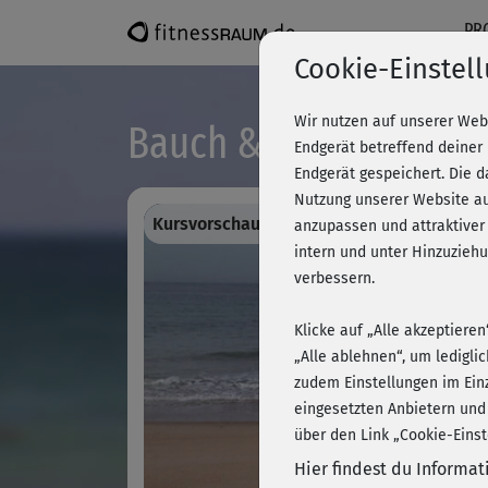
PR
Cookie-Einstel
Wir nutzen auf unserer Web
Bauch & Rücken - Bau
Endgerät betreffend deiner
Endgerät gespeichert. Die 
Nutzung unserer Website au
Kursvorschau - Anmelden und alles traini
anzupassen und attraktiver
intern und unter Hinzuzie
verbessern.
Klicke auf „Alle akzeptiere
„Alle ablehnen“, um ledigli
zudem Einstellungen im Ein
eingesetzten Anbietern und
über den Link „Cookie-Einst
Hier findest du Informa