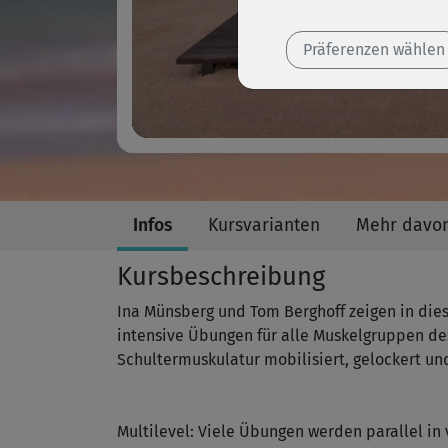
Präferenzen wählen
Infos
Kursvarianten
Mehr davo
Kursbeschreibung
Ina Münsberg und Tom Berghoff zeigen in die
intensive Übungen für alle Muskelgruppen de
Schultermuskulatur mobilisiert, gelockert und
Multilevel: Viele Übungen werden parallel in