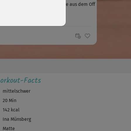
 für mich, die Musik, die Stimme aus dem Off
e ne..
r die Trainer sind nett...
S
Sarah 2511
 aufwärmen soll ich 134 Kalorien verbraucht
en...bei soviel Entspannung in einem...
R
rapunzel100
orkout-Facts
le Übungen in Rückenposition,nicht immer
z leicht,aber guter Kurs🙂
mittelschwer
20 Min
P
Petra P.
142 kcal
hr entspannend. ☺🙂
Ina Münsberg
Matte