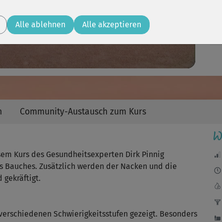
Video
Nix
- n
Alle ablehnen
Alle akzeptieren
Abe
Mit
hab
n
Community-Austausch zum Kurs
W
Vie
gan
sem Kurs des Gesundheitsexperten Dirk Pinnig
s Bauches. Zusätzlich werden der Nacken und die
 gekräftigt.
Se
 verschiedenen Schwierigkeitsstufen gezeigt. Besonders