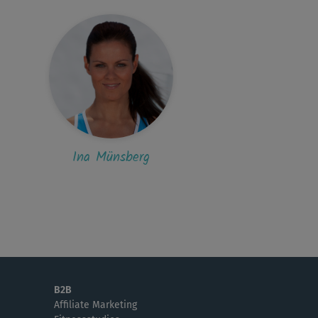
P
Petra303
 diesen Übungen den Tag beginnen -
rlich!🙂🙂
Ina Münsberg
B2B
Affiliate Marketing