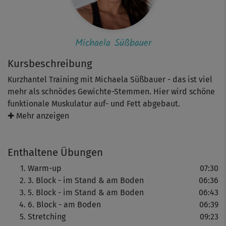
Michaela Süßbauer
Kursbeschreibung
Kurzhantel Training mit Michaela Süßbauer - das ist viel
mehr als schnödes Gewichte-Stemmen. Hier wird schöne
funktionale Muskulatur auf- und Fett abgebaut.
✚ Mehr anzeigen
Für dieses Kurzworkout brauchst du neben deinen
Kurzhanteln (oder kleinen Wasserflaschen) auch noch
Enthaltene Übungen
eine Matte, denn trainiert wird auch am Boden. Ausruhen
kannst du dich trotzdem erst nach dem Workout -
Warm-up
07:30
schließlich sind die Übungen wieder sehr intensiv und
3. Block - im Stand & am Boden
06:36
fordernd. Neben den Kurzhantel-Parts für mehr
5. Block - im Stand & am Boden
06:43
Kraftausdauer kommt auch das Cardiotraining nicht zu
6. Block - am Boden
06:39
kurz. In kurzen, intensiven Intervallen (HIIT) wird dein
Stretching
09:23
Stoffwechsel noch einmal so richtig gepusht.