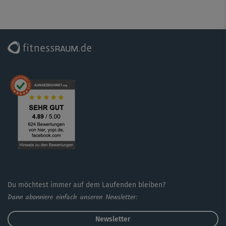
Durchhalten!
Wichtig ist, dass du bei Excercises wie Squats mit Cross
Jabs, Plank Rows und den Bauchübungen mit Gewichten
immer auf eine gute Körperspannung und saubere
Ausführung achtest. Nur so holst du das Beste aus
deinem Training raus und minimierst das
Verletzungsrisiko. Zum Abschluss gibt es noch einen
Cooldown mit Stretching, der richtig gut tut und die
beanspruchte Muskulatur lockert und dehnt.
Du möchtest immer auf dem Laufenden bleiben?
Dann abonniere einfach unseren Newsletter:
Newsletter