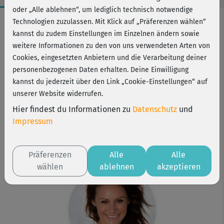
oder „Alle ablehnen“, um lediglich technisch notwendige
Workout-Facts
Technologien zuzulassen. Mit Klick auf „Präferenzen wählen“
kannst du zudem Einstellungen im Einzelnen ändern sowie
mittelschwer
weitere Informationen zu den von uns verwendeten Arten von
37 Min
Cookies, eingesetzten Anbietern und die Verarbeitung deiner
260 kcal
personenbezogenen Daten erhalten. Deine Einwilligung
kannst du jederzeit über den Link „Cookie-Einstellungen“ auf
Michaela Süßbauer
unserer Website widerrufen.
Kurzhanteln oder Wasserflaschen, Matte für
Hier findest du Informationen zu
Datenschutz
und
Bodenübungen
Impressum
Kurs ist Bestandteil von
Fatkiller intensiv
BBP-Turbo
Präferenzen
Alle
Alle
wählen
ablehnen
akzeptieren