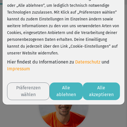
oder „Alle ablehnen“, um lediglich technisch notwendige
Workout-Facts
Technologien zuzulassen. Mit Klick auf „Präferenzen wählen“
kannst du zudem Einstellungen im Einzelnen ändern sowie
mittelschwer
weitere Informationen zu den von uns verwendeten Arten von
27 Min
Cookies, eingesetzten Anbietern und die Verarbeitung deiner
202 kcal
personenbezogenen Daten erhalten. Deine Einwilligung
kannst du jederzeit über den Link „Cookie-Einstellungen“ auf
Marcel Kuhn
unserer Website widerrufen.
Matte
Hier findest du Informationen zu
Datenschutz
und
Kurs ist Bestandteil von
Impressum
Body Boost Pro
Präferenzen
Alle
Alle
wählen
ablehnen
akzeptieren