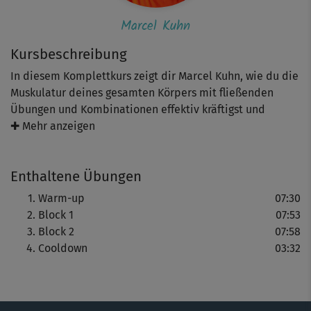
Marcel Kuhn
Kursbeschreibung
In diesem Komplettkurs zeigt dir Marcel Kuhn, wie du die
Muskulatur deines gesamten Körpers mit fließenden
Übungen und Kombinationen effektiv kräftigst und
straffst. Im ersten Block trainierst du nach einem Warm-
✚ Mehr anzeigen
up gezielt den Unterkörper und setzt den Fokus auf Beine
und Po. Danach ist im zweiten Part dein Oberkörper mit
Enthaltene Übungen
Schwerpunkt Bauch und unterer Rücken dran. On Top
verbrennst du dabei richtig viele Kalorien. Geeignet ist
Warm-up
07:30
das Training für jedes Level. Achte bei den fließenden
Block 1
07:53
Übungen auf eine aufrechte Haltung, kontrollierte
Block 2
07:58
Bewegungen und eine saubere Ausführung. Du brauchst
Cooldown
03:32
als Hilfsmittel nur eine Matte. Der Cooldown am Ende
rundet das Workout entspannt ab. Viel Spaß!