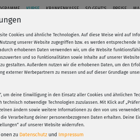
OGRAMME
KURSE
KRANKENKASSE
SO GEHT'S
PREISE
MA
lungen
site Cookies und ähnliche Technologien. Auf diese Weise wird auf In
 Po & Cardio + Stretching
 Nutzung unserer Website zugegriffen bzw. es werden entsprechende 
dadurch erhobenen Daten verwenden wir, um die Website funktionsfähig
szuwerten und so Funktionalitäten sowie Inhalte auf unserer Website
Fr
eren!
20% Rabatt + Wunsch-Goodie
 zu gestalten. Außerdem nutzen wir die erhobenen Daten, um den Er
Be
hung externer Werbepartnern zu messen und auf dieser Grundlage un
n“, um deine Einwilligung in den Einsatz aller Cookies und ähnlichen Te
Sch
ch technisch notwendige Technologien zuzulassen. Mit Klick auf „Präf
anp
Play
zelnen ändern sowie weitere Informationen zu den von uns verwendet
 die Verarbeitung deiner personenbezogenen Daten erhalten. Deine Ein
ellungen“ auf unserer Website widerrufen.
tionen zu
Datenschutz
und
Impressum
Lei