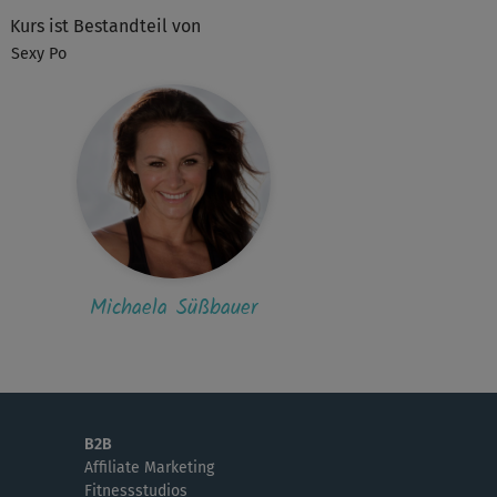
Kurs ist Bestandteil von
Sexy Po
K
Katharina34
er Kurs. Durchhalten lohnt sich 🙂
L
Leoni806
er Kurs! Ich mag, dass hier wirklich auf die
bere Ausführung der Übungen geachte...
Michaela Süßbauer
S
Sabine417
er schöner Kurs, obwohl ich Tabata's nicht
liebe, hat es viel Spaß gemacht und...
B
Barney
B2B
Affiliate Marketing
 gefällt der kurze Tabata Teil gut als
Fitnessstudios