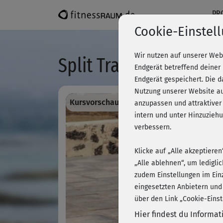
PR
Cookie-Einstel
Wir nutzen auf unserer Web
Split Training - Beine,
Endgerät betreffend deiner
Endgerät gespeichert. Die 
Nutzung unserer Website au
Kursvorschau - Anmelden und alles traini
anzupassen und attraktiver
intern und unter Hinzuzie
verbessern.
Klicke auf „Alle akzeptiere
„Alle ablehnen“, um ledigli
zudem Einstellungen im Ein
eingesetzten Anbietern und
über den Link „Cookie-Einst
Hier findest du Informa