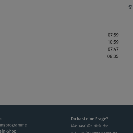
Sup
07:59
10:59
07:47
08:35
Sup
sau
Sup
so 
n
Du hast eine Frage?
ungprogramme
Wir sind für dich da:
Mir
ein-Shop