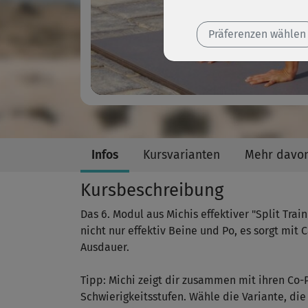
Präferenzen wählen
Infos
Kursvarianten
Mehr davo
Kursbeschreibung
Das 6. Modul aus Michis effektiver "Split Tra
nicht nur effektiv Beine und Po, es sorgt mit C
Ausdauer.
Tipp: Michi zeigt dir zusammen mit ihren Co
Schwierigkeitsstufen. Wähle die Variante, die