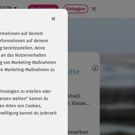
GAZIN
Gratis testen
Einloggen
DE
×
formationen auf deinem
Informationen auf deinem
 bereitzustellen, deine
 an das Nutzerverhalten
agen, Antworten,
folg von Marketing-Maßnahmen
wertungen, Fortschritte
sere Marketing-Maßnahmen zu
C
cloudyh
chnologien zu erteilen oder
önes Ganzkörpertraining, individuell
erenzen wählen“ kannst du
assbar, keine Choreo, Sport pur. Klasse...
en Arten von Cookies,
willigung kannst du jederzeit
A
Andrea257
der sehr langweilig, da immer dieselben