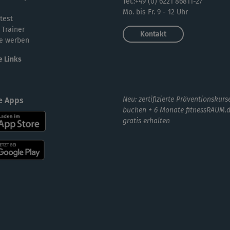
Tel.:+49 (0) 6221 86811-27
Car
Mo. bis Fr. 9 - 12 Uhr
test
 Trainer
Kontakt
e werben
e Links
Neu: zertifizierte Präventionskurs
e Apps
buchen + 6 Monate fitnessRAUM.
gratis erhalten