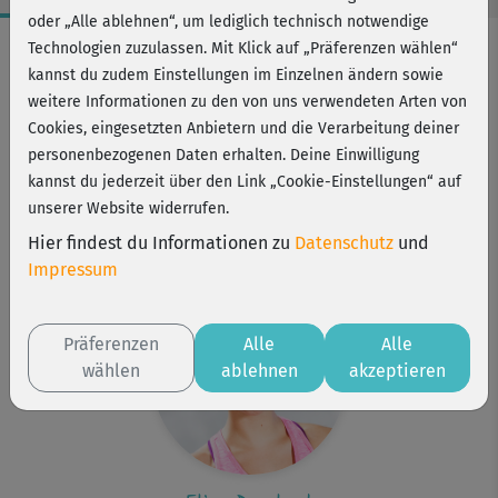
oder „Alle ablehnen“, um lediglich technisch notwendige
Workout-Facts
Technologien zuzulassen. Mit Klick auf „Präferenzen wählen“
kannst du zudem Einstellungen im Einzelnen ändern sowie
mittelschwer
weitere Informationen zu den von uns verwendeten Arten von
10 Min
Cookies, eingesetzten Anbietern und die Verarbeitung deiner
62 kcal
personenbezogenen Daten erhalten. Deine Einwilligung
kannst du jederzeit über den Link „Cookie-Einstellungen“ auf
Elisa Dambeck
unserer Website widerrufen.
Kurs ist Bestandteil von
Hier findest du Informationen zu
Datenschutz
und
10 Days 10 Minutes
Impressum
Präferenzen
Alle
Alle
wählen
ablehnen
akzeptieren