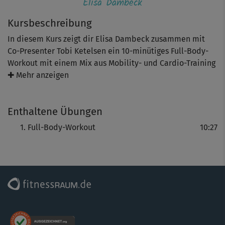
Elisa Dambeck
Kursbeschreibung
In diesem Kurs zeigt dir Elisa Dambeck zusammen mit
Co-Presenter Tobi Ketelsen ein 10-minütiges Full-Body-
Workout mit einem Mix aus Mobility- und Cardio-Training
sowie Übungen für einzelne Muskelgruppen. Du trainierst
✚ Mehr anzeigen
im Stand und auf der Matte in Intervallen von 45
Sekunden mit jeweils 15 Sekunden Pause. Tobi zeigt dir
Enthaltene Übungen
bei manchen Übungen leichtere Alternativen. Du kann je
nach Fitness-Level entscheiden, welche Variante du
Full-Body-Workout
10:27
mitmachst.