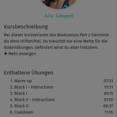
Julia Schuppel
Kursbeschreibung
Bei dieser Kurzvariante des Bootcamps Part 2 trainierst
du ohne Hilfsmittel. Du brauchst nur eine Matte für die
Bodenübungen. Gefordert wirst du aber trotzdem
maximal, denn Drill-Instructor Julia Schuppel und Co-
✚ Mehr anzeigen
Presenter Daniel Huber pushen dich nach einem
dynamischen Warm-up zu Höchstleistungen. Die
Enthaltene Übungen
knackigen Intervalle aus Jumping Jacks, Burpees, Planks
und Seitstütz mit Bein-Lifts bringen dich top in Form,
Warm-up
07:33
verbessern deine Kondition und verbrennen jede Menge
Block I - Instructions
01:11
Kalorien. Den Cooldown zum Schluss mit kleinen
Block I
09:15
Stretching-Übungen im Stand kannst du dann wirklich
Block II - Instructions
01:10
genießen!
Block II
06:37
Cooldown
11:16
Tipp: Falls du nicht mehr kannst, beende die Übung und