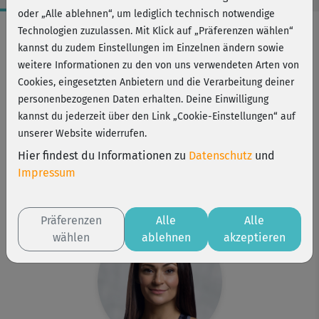
oder „Alle ablehnen“, um lediglich technisch notwendige
Workout-Facts
Technologien zuzulassen. Mit Klick auf „Präferenzen wählen“
kannst du zudem Einstellungen im Einzelnen ändern sowie
mittelschwer
weitere Informationen zu den von uns verwendeten Arten von
37 Min
Cookies, eingesetzten Anbietern und die Verarbeitung deiner
227 kcal
personenbezogenen Daten erhalten. Deine Einwilligung
kannst du jederzeit über den Link „Cookie-Einstellungen“ auf
Julia Schuppel
unserer Website widerrufen.
Matte
Hier findest du Informationen zu
Datenschutz
und
Kurs ist Bestandteil von
Impressum
Cardio-Turbo
BBP-Turbo
Präferenzen
Alle
Alle
wählen
ablehnen
akzeptieren