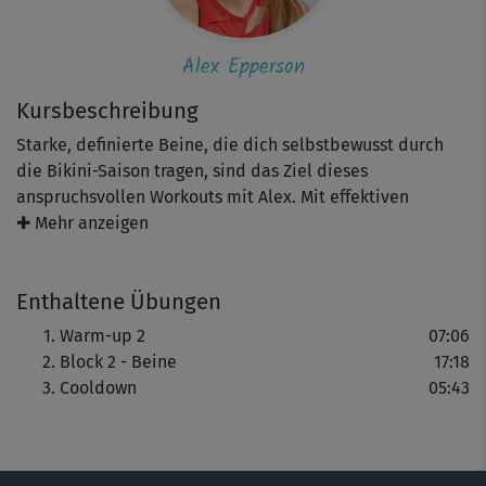
Alex Epperson
Kursbeschreibung
Starke, definierte Beine, die dich selbstbewusst durch
die Bikini-Saison tragen, sind das Ziel dieses
anspruchsvollen Workouts mit Alex. Mit effektiven
Übungen wie der einbeinigen Brücke, Bulgarian Split-
✚ Mehr anzeigen
Squats und Donkey Kicks kräftigst, formst und straffst du
deine Bein- und Pomuskulatur, und trainierst deine
Enthaltene Übungen
Geduld, wenn es beim Balance-halten wackelig wird.
Warm-up 2
07:06
Block 2 - Beine
17:18
Cooldown
05:43