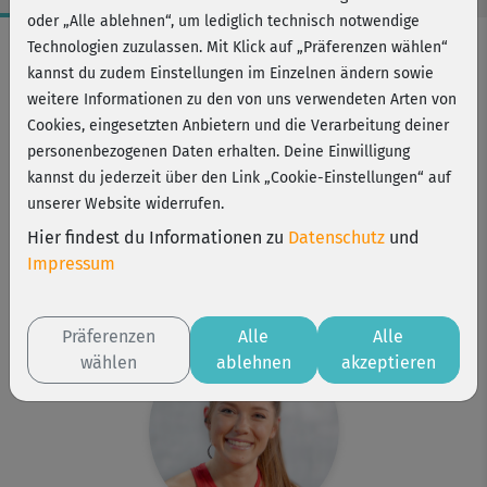
oder „Alle ablehnen“, um lediglich technisch notwendige
Workout-Facts
Technologien zuzulassen. Mit Klick auf „Präferenzen wählen“
kannst du zudem Einstellungen im Einzelnen ändern sowie
mittelschwer
weitere Informationen zu den von uns verwendeten Arten von
30 Min
Cookies, eingesetzten Anbietern und die Verarbeitung deiner
216 kcal
personenbezogenen Daten erhalten. Deine Einwilligung
kannst du jederzeit über den Link „Cookie-Einstellungen“ auf
Alex Epperson
unserer Website widerrufen.
Matte, Stuhl, Handtuch, Gewichte (optional
Hier findest du Informationen zu
Datenschutz
und
Wasserflaschen)
Impressum
Kurs ist Bestandteil von
Sommerfit mit Alex
Präferenzen
Alle
Alle
wählen
ablehnen
akzeptieren