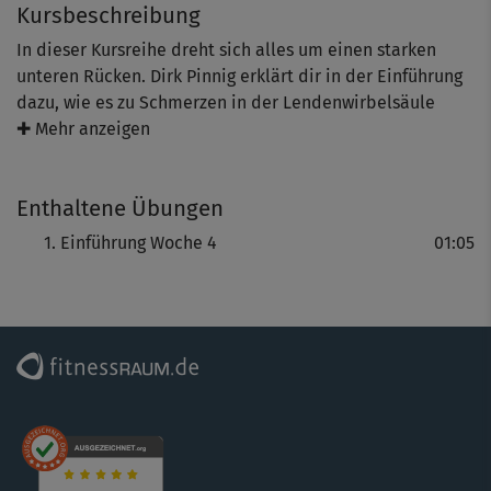
Kursbeschreibung
In dieser Kursreihe dreht sich alles um einen starken
unteren Rücken. Dirk Pinnig erklärt dir in der Einführung
dazu, wie es zu Schmerzen in der Lendenwirbelsäule
kommt und warum für ihre Stärkung nicht nur die
✚ Mehr anzeigen
Rücken-, sondern auch die Bauchmuskulatur
entscheidend ist.
Enthaltene Übungen
Einführung Woche 4
01:05