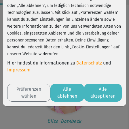
oder „Alle ablehnen“, um lediglich technisch notwendige
Workout-Facts
Technologien zuzulassen. Mit Klick auf „Präferenzen wählen“
kannst du zudem Einstellungen im Einzelnen ändern sowie
leicht
weitere Informationen zu den von uns verwendeten Arten von
1 Min
Cookies, eingesetzten Anbietern und die Verarbeitung deiner
Elisa Dambeck
personenbezogenen Daten erhalten. Deine Einwilligung
kannst du jederzeit über den Link „Cookie-Einstellungen“ auf
Kurs ist Bestandteil von
unserer Website widerrufen.
Starker Rücken
Hier findest du Informationen zu
Datenschutz
und
Impressum
Präferenzen
Alle
Alle
wählen
ablehnen
akzeptieren
Elisa Dambeck