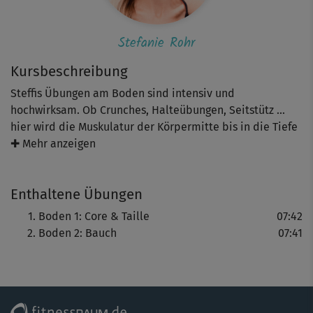
Stefanie Rohr
Kursbeschreibung
Steffis Übungen am Boden sind intensiv und
hochwirksam. Ob Crunches, Halteübungen, Seitstütz ...
hier wird die Muskulatur der Körpermitte bis in die Tiefe
aktiviert - Core-Training inklusive!
✚ Mehr anzeigen
Enthaltene Übungen
Durchhalten lohnt, denn bei regelmäßigem Training
locken ein schöner flacher Bauch und eine schlanke
Boden 1: Core & Taille
07:42
Taille.
Boden 2: Bauch
07:41
Übrigens: Bianca zeigt teils leichtere Varianten. Es ist
also für jedes Niveau etwas dabei!