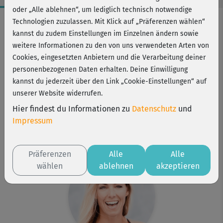
oder „Alle ablehnen“, um lediglich technisch notwendige
Workout-Facts
Technologien zuzulassen. Mit Klick auf „Präferenzen wählen“
kannst du zudem Einstellungen im Einzelnen ändern sowie
mittelschwer
weitere Informationen zu den von uns verwendeten Arten von
15 Min
Cookies, eingesetzten Anbietern und die Verarbeitung deiner
115 kcal
personenbezogenen Daten erhalten. Deine Einwilligung
kannst du jederzeit über den Link „Cookie-Einstellungen“ auf
Stefanie Rohr
unserer Website widerrufen.
Matte
Hier findest du Informationen zu
Datenschutz
und
Kurs ist Bestandteil von
Impressum
Bauch-weg
BBP-Turbo
Präferenzen
Alle
Alle
wählen
ablehnen
akzeptieren