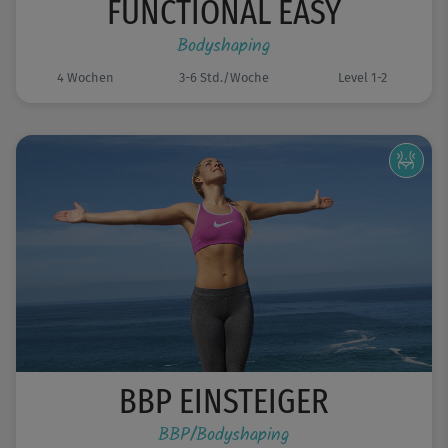
FUNCTIONAL EASY
Bodyshaping
4 Wochen
3-6 Std./Woche
Level 1-2
BBP EINSTEIGER
BBP/Bodyshaping