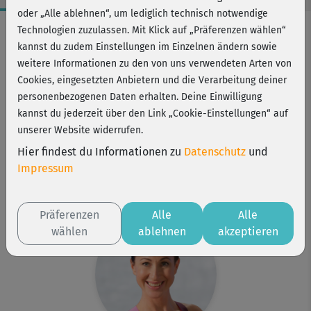
oder „Alle ablehnen“, um lediglich technisch notwendige
Workout-Facts
Technologien zuzulassen. Mit Klick auf „Präferenzen wählen“
kannst du zudem Einstellungen im Einzelnen ändern sowie
mittelschwer
weitere Informationen zu den von uns verwendeten Arten von
41 Min
Cookies, eingesetzten Anbietern und die Verarbeitung deiner
235 kcal
personenbezogenen Daten erhalten. Deine Einwilligung
kannst du jederzeit über den Link „Cookie-Einstellungen“ auf
Barbara Spritzendorfer
unserer Website widerrufen.
Matte, optional: 2 Kurzhanteln oder kleine
Hier findest du Informationen zu
Datenschutz
und
Wasserflaschen
Impressum
Kurs ist Bestandteil von
Einfach schlank!
Präferenzen
Alle
Alle
wählen
ablehnen
akzeptieren