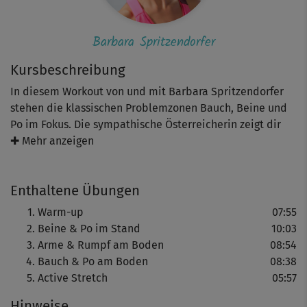
Barbara Spritzendorfer
Kursbeschreibung
In diesem Workout von und mit Barbara Spritzendorfer
stehen die klassischen Problemzonen Bauch, Beine und
Po im Fokus. Die sympathische Österreicherin zeigt dir
einfache, aber wirkungsvolle Übungen, die deinen Körper
✚ Mehr anzeigen
toll in Form bringen und zudem die tiefliegende
Muskulatur trainieren.
Enthaltene Übungen
Los geht’s mit einem dynamischen Warm-up mit
Warm-up
07:55
Übungen wie Marching, Side-to-side-Bewegungen sowie
Beine & Po im Stand
10:03
Front- und Side-Taps. Das kurbelt deinen Kreislauf an und
Arme & Rumpf am Boden
08:54
wärmt die Muskulatur auf. Am besten machst du alle
Bauch & Po am Boden
08:38
Moves wie Barbara - immer mit einem Lächeln im
Active Stretch
05:57
Gesicht. Teilweise weist dich die Trainerin auch auf
Hinweise
verschiedene Varianten hin, so dass du das Warm-up -