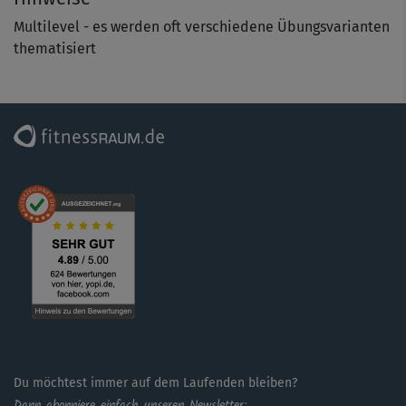
wie auch die anderen Übungsblöcke - leicht an dein
Multilevel - es werden oft verschiedene Übungsvarianten
eigenes Fitness-Level anpassen kannst.
thematisiert
Du beginnst den Hauptpart im Stand. Dynamische Moves,
zum Beispiel im Ausfallschritt oder mit Überkreuz-
Bewegungen, werden mit Balance-Übungen kombiniert.
So kommen nicht nur Beine und Po toll in Form, du
aktivierst auch automatisch deine tiefe Halte- und
Stützmuskulatur.
Für alle weiteren Blöcke brauchst du eine Matte. Wenn du
möchtest, kannst du dafür auch deine Schuhe ausziehen.
Bei den Bodenübungen bekommen nicht nur die
klassischen Problemzonen Bauch, Beine und Po ihr Fett
weg. Als besonderes Plus integriert die Österreicherin
auch Training für Arme und Schultern, u. a. in Form von
Liegestützen (Barbara scherzt: „Die Lieblingsübung aller
Du möchtest immer auf dem Laufenden bleiben?
Frauen“).
Dann abonniere einfach unseren Newsletter: