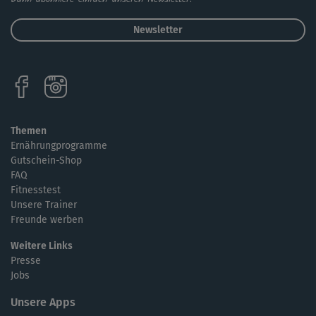
Abschließend zeigt sie dir einen „Active Stretch“, der
Newsletter
zunächst vor allem deine Beine, den Po und den unteren
Rücken dehnt und mobilisiert, später aber auch den
Oberkörper sowie die Schulter- und Nackenpartie
miteinbezieht. Das tut gut!
Themen
Ernährungprogramme
Gutschein-Shop
FAQ
Fitnesstest
Unsere Trainer
Freunde werben
Weitere Links
Presse
Jobs
Unsere Apps