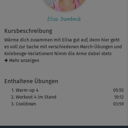
Elisa Dambeck
Kursbeschreibung
Wärme dich zusammen mit Elisa gut auf, denn hier geht
es voll zur Sache mit verschiedenen March-Übungen und
Kniebeuge-Variationen! Nimm die Arme dabei stets
bewusst mit. Abgerundet wird das knackige Workout mit
✚ Mehr anzeigen
einem wohlverdienten Cooldown.
Enthaltene Übungen
Warm-up 4
05:55
Workout 4 im Stand
10:12
Cooldown
03:59