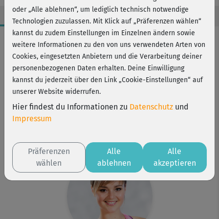
oder „Alle ablehnen“, um lediglich technisch notwendige
Technologien zuzulassen. Mit Klick auf „Präferenzen wählen“
kannst du zudem Einstellungen im Einzelnen ändern sowie
Workout-Facts
weitere Informationen zu den von uns verwendeten Arten von
mittelschwer
Cookies, eingesetzten Anbietern und die Verarbeitung deiner
personenbezogenen Daten erhalten. Deine Einwilligung
20 Min
kannst du jederzeit über den Link „Cookie-Einstellungen“ auf
147 kcal
unserer Website widerrufen.
Elisa Dambeck
Hier findest du Informationen zu
Datenschutz
und
Kurs ist Bestandteil von
Impressum
Sexy Po
Strong me
Präferenzen
Alle
Alle
wählen
ablehnen
akzeptieren